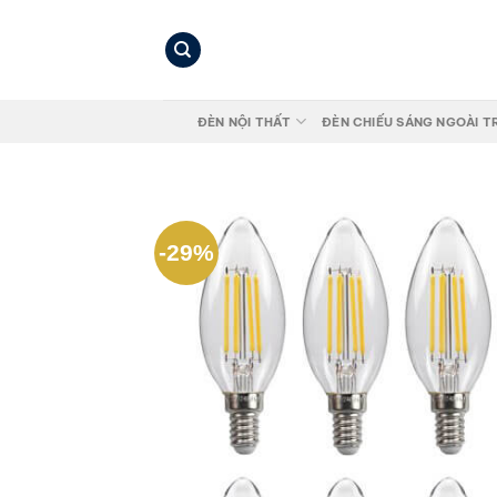
Bỏ
qua
nội
dung
ĐÈN NỘI THẤT
ĐÈN CHIẾU SÁNG NGOÀI T
-29%