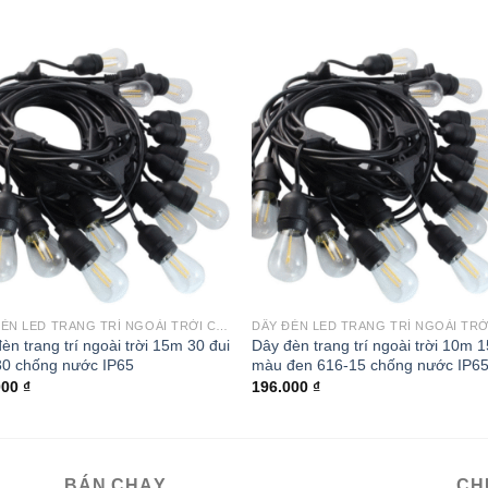
Add to
Add
wishlist
wishl
DÂY ĐÈN LED TRANG TRÍ NGOÀI TRỜI CHỐNG NƯỚC
èn trang trí ngoài trời 15m 30 đui
Dây đèn trang trí ngoài trời 10m 1
30 chống nước IP65
màu đen 616-15 chống nước IP6
000
₫
196.000
₫
BÁN CHẠY
CH