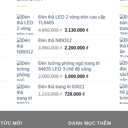
Đèn thả LED 2 vòng tròn cao cấp
TL8465
Giá
Giá
4.850.000
₫
3.130.000
₫
gốc
hiện
Đèn thả N89312
là:
tại
Giá
Giá
3.960.000
₫
4.850.000 ₫.
2.200.000
₫
là:
gốc
hiện
₫.
3.130.000 ₫.
là:
tại
Đèn tường phòng ngủ trang trí
3.960.000 ₫.
là:
84635 LED 3 chế độ sáng
00 ₫.
2.200.000 ₫.
Giá
Giá
2.000.000
₫
1.000.000
₫
gốc
hiện
Đèn thả trang trí 83021
là:
tại
Giá
Giá
1.215.000
₫
2.000.000 ₫.
729.000
₫
là:
00 ₫.
gốc
hiện
1.000.000 ₫.
là:
tại
1.215.000 ₫.
là:
₫.
729.000 ₫.
 TỨC MỚI
DANH MỤC THÊM