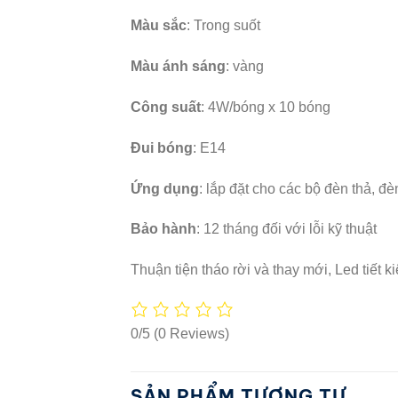
Màu sắc
: Trong suốt
Màu ánh sáng
: vàng
Công suất
: 4W/bóng x 10 bóng
Đui bóng
: E14
Ứng dụng
: lắp đặt cho các bộ đèn thả, đè
Bảo hành
: 12 tháng đối với lỗi kỹ thuật
Thuận tiện tháo rời và thay mới, Led tiết k
0/5
(0 Reviews)
SẢN PHẨM TƯƠNG TỰ