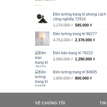
Đèn tường trang trí phong cách
công nghiệp 72916
Giá
Giá
1.170.000
₫
585.000
₫
gốc
hiện
Đèn tường trang trí 86277
là:
tại
Giá
Giá
4.752.000
₫
1.170.000 ₫.
2.376.000
là:
₫
gốc
hiện
585.000 
là:
tại
Đèn bàn trang trí 78222
4.752.000 ₫.
là:
Giá
Giá
2.580.000
₫
1.290.000
₫
2.376.0
gốc
hiện
là:
tại
Đèn tường trang trí 84605
2.580.000 ₫.
là:
Giá
Giá
1.600.000
₫
800.000
₫
1.290.0
gốc
hiện
là:
tại
1.600.000 ₫.
là:
800.000 
VỀ CHÚNG TÔI
TIN