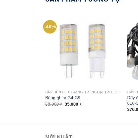
-40%
Add to
wishlist
DÂY ĐÈN LED TRANG TRÍ NGOÀI TRỜI CHỐNG NƯỚC
Dây đ
Bóng ghim G4 G9
616-
Giá
Giá
58.000
₫
35.000
₫
gốc
hiện
370.
là:
tại
58.000 ₫.
là:
35.000 ₫.
MỚI NHẤT