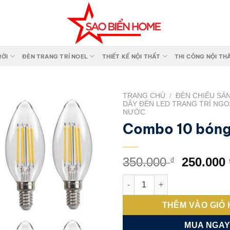
RỜI
ĐÈN TRANG TRÍ NOEL
THIẾT KẾ NỘI THẤT
THI CÔNG NỘI TH
TRANG CHỦ
/
ĐÈN CHIẾU SÁ
DÂY ĐÈN LED TRANG TRÍ NGO
NƯỚC
Add to
Combo 10 bón
wishlist
Giá
350.000
250.000
₫
gốc
Combo 10 bóng C35 số lượng
là:
350.000 
THÊM VÀO GIỎ
MUA NGA