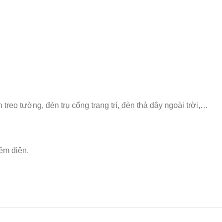
n treo tường, đèn trụ cổng trang trí, đèn thả dây ngoài trời,…
iệm điện.