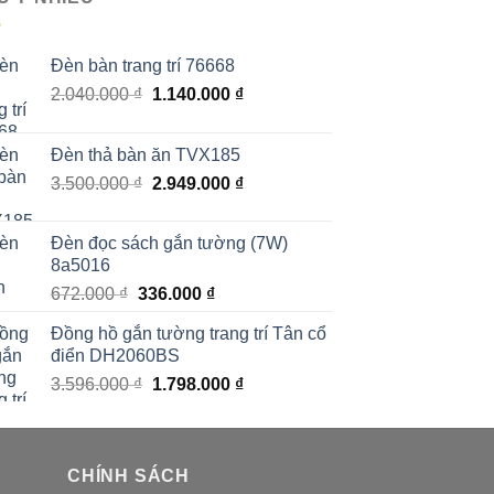
Đèn bàn trang trí 76668
Giá
Giá
2.040.000
₫
1.140.000
₫
gốc
hiện
là:
tại
Đèn thả bàn ăn TVX185
2.040.000 ₫.
là:
Giá
Giá
3.500.000
₫
2.949.000
₫
1.140.000 ₫.
gốc
hiện
là:
tại
Đèn đọc sách gắn tường (7W)
3.500.000 ₫.
là:
8a5016
2.949.000 ₫.
Giá
Giá
672.000
₫
336.000
₫
gốc
hiện
Đồng hồ gắn tường trang trí Tân cổ
là:
tại
điển DH2060BS
672.000 ₫.
là:
Giá
Giá
3.596.000
₫
1.798.000
₫
336.000 ₫.
gốc
hiện
là:
tại
3.596.000 ₫.
là:
CHÍNH SÁCH
1.798.000 ₫.