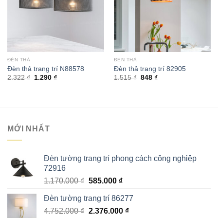
ĐÈN THẢ
ĐÈN THẢ
Đèn thả trang trí N88578
Đèn thả trang trí 82905
Giá
Giá
Giá
Giá
2.322
₫
1.290
₫
1.515
₫
848
₫
gốc
hiện
gốc
hiện
là:
tại
là:
tại
2.322 ₫.
là:
1.515 ₫.
là:
1.290 ₫.
848 ₫.
MỚI NHẤT
Đèn tường trang trí phong cách công nghiệp
72916
Giá
Giá
1.170.000
₫
585.000
₫
gốc
hiện
Đèn tường trang trí 86277
là:
tại
Giá
Giá
4.752.000
₫
1.170.000 ₫.
2.376.000
là:
₫