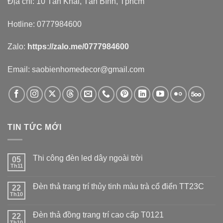
Địa chỉ: 10 Tân Khai, Tân Bình, Tphcm
Hotline: 0777984600
Zalo:
https://zalo.me/0777984600
Email: saobienhomedecor@gmail.com
TIN TỨC MỚI
Thi công đèn led dây ngoài trời
05
Th11
Đèn thả trang trí thủy tinh màu trà cổ điển TT23C
22
Th10
Đèn thả đồng trang trí cao cấp T0121
22
Th10