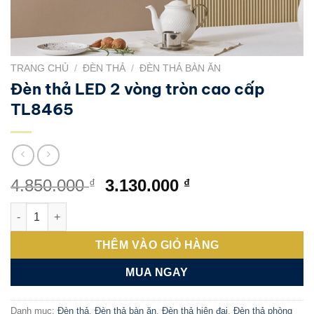
TRANG CHỦ
/
ĐÈN THẢ
/
ĐÈN THẢ BÀN ĂN
Đèn thả LED 2 vòng tròn cao cấp
TL8465
Giá
Giá
4.850.000
3.130.000
₫
₫
gốc
hiện
Đèn thả LED 2 vòng tròn cao cấp TL8465 số lượng
là:
tại
4.850.000 ₫.
là:
THÊM VÀO GIỎ HÀNG
3.130.000 ₫.
MUA NGAY
Danh mục:
Đèn thả
,
Đèn thả bàn ăn
,
Đèn thả hiện đại
,
Đèn thả phòng