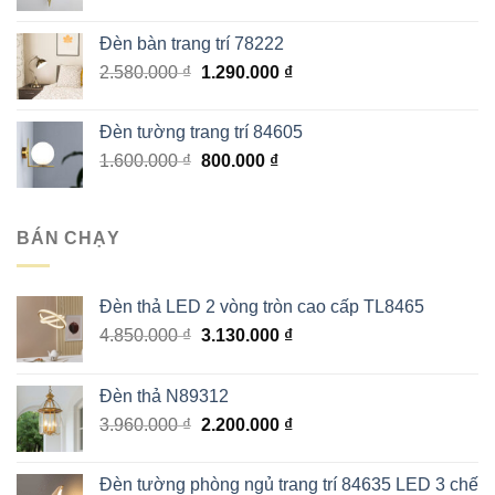
gốc
hiện
585.000 ₫.
là:
tại
Đèn bàn trang trí 78222
4.752.000 ₫.
là:
Giá
Giá
2.580.000
₫
1.290.000
₫
2.376.000 ₫.
gốc
hiện
là:
tại
Đèn tường trang trí 84605
2.580.000 ₫.
là:
Giá
Giá
1.600.000
₫
800.000
₫
1.290.000 ₫.
gốc
hiện
là:
tại
1.600.000 ₫.
là:
BÁN CHẠY
800.000 ₫.
Đèn thả LED 2 vòng tròn cao cấp TL8465
Giá
Giá
4.850.000
₫
3.130.000
₫
gốc
hiện
là:
tại
Đèn thả N89312
4.850.000 ₫.
là:
Giá
Giá
3.960.000
₫
2.200.000
₫
3.130.000 ₫.
gốc
hiện
là:
tại
Đèn tường phòng ngủ trang trí 84635 LED 3 chế
3.960.000 ₫.
là: