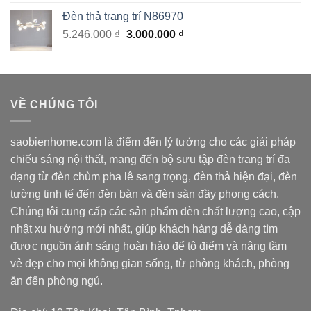
là:
tại
Đèn thả trang trí N86970
3.370.000 ₫.
là:
Giá
Giá
5.246.000
₫
3.000.000
₫
2.020.000 ₫.
gốc
hiện
là:
tại
5.246.000 ₫.
là:
3.000.000 ₫.
VỀ CHÚNG TÔI
saobienhome.com là điểm đến lý tưởng cho các giải pháp
chiếu sáng nội thất, mang đến bộ sưu tập đèn trang trí đa
dạng từ đèn chùm pha lê sang trọng, đèn thả hiện đại, đèn
tường tinh tế đến đèn bàn và đèn sàn đầy phong cách.
Chúng tôi cung cấp các sản phẩm đèn chất lượng cao, cập
nhật xu hướng mới nhất, giúp khách hàng dễ dàng tìm
được nguồn ánh sáng hoàn hảo để tô điểm và nâng tầm
vẻ đẹp cho mọi không gian sống, từ phòng khách, phòng
ăn đến phòng ngủ.