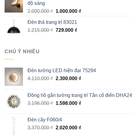
độ sáng
2.200.000 ₫.
Giá
Giá
2.000.000
₫
1.000.000
₫
gốc
hiện
Đèn thả trang trí 83021
là:
tại
Giá
Giá
1.215.000
₫
2.000.000 ₫.
729.000
₫
là:
gốc
hiện
1.000.000 ₫.
là:
tại
1.215.000 ₫.
là:
CHÚ Ý NHIỀU
729.000 ₫.
Đèn tường LED hiện đại 75294
Giá
Giá
4.110.000
₫
2.300.000
₫
gốc
hiện
là:
tại
Đồng hồ gắn tường trang trí Tân cổ điển DHA24
4.110.000 ₫.
là:
Giá
Giá
3.196.000
₫
1.598.000
₫
2.300.000 ₫.
gốc
hiện
là:
tại
Đèn cây F060/4
3.196.000 ₫.
là:
Giá
Giá
3.370.000
₫
2.020.000
₫
1.598.000 ₫.
gốc
hiện