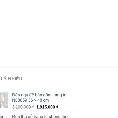
Ú Ý NHIỀU
Đèn ngủ để bàn gốm trang trí
N88859 36 × 48 cm
Giá
Giá
3.190.000
₫
1.915.000
₫
gốc
hiện
Đèn thả gỗ trang trí phòng thờ
là:
tại