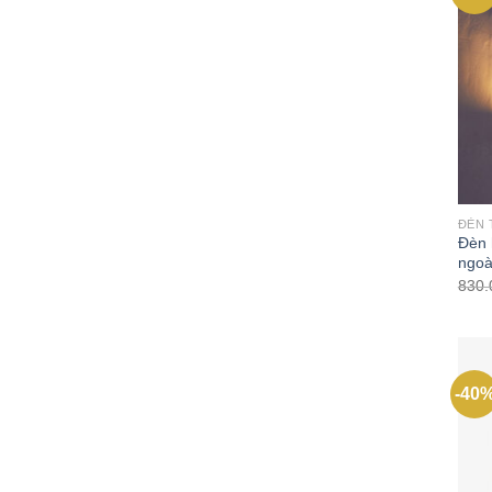
ĐÈN 
Đèn 
ngoà
830
-40