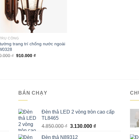
1.090.000 ₫.
là:
656.000 ₫.
TRỤ CỔNG
tường trang trí chống nước ngoài
 W0328
Giá
Giá
0.000
₫
910.000
₫
gốc
hiện
là:
tại
1.520.000 ₫.
là:
910.000 ₫.
BÁN CHẠY
CH
Đèn thả LED 2 vòng tròn cao cấp
TL8465
Giá
Giá
4.850.000
₫
3.130.000
₫
gốc
hiện
Đèn thả N89312
là:
tại