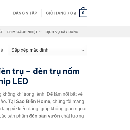
0
ĐĂNG NHẬP
GIỎ HÀNG /
0
₫
ẤT
PHIM CÁCH NHIỆT
DỊCH VỤ XÂY DỰNG
uả
đèn trụ – đèn trụ nấm
hip LED
 không khí trong lành. Để làm nổi bật vẻ
hảo. Tại
Sao Biển Home
, chúng tôi mang
dạng về kiểu dáng, giúp không gian ngoại
á các sản phẩm
đèn sân vườn
chất lượng