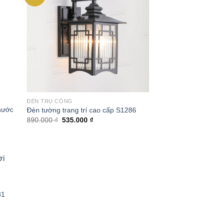
list
wishlist
ĐÈN TRỤ CỔNG
nước
Đèn tường trang trí cao cấp S1286
Giá
Giá
890.000
₫
535.000
₫
gốc
hiện
là:
tại
890.000 ₫.
là:
535.000 ₫.
 to
list
81