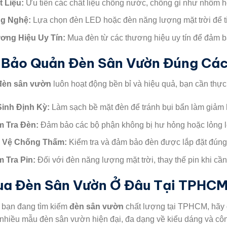
t Liệu:
Ưu tiên các chất liệu chống nước, chống gỉ như nhôm 
g Nghệ:
Lựa chọn đèn LED hoặc đèn năng lượng mặt trời để t
ơng Hiệu Uy Tín:
Mua đèn từ các thương hiệu uy tín để đảm b
 Bảo Quản Đèn Sân Vườn Đúng Cá
đèn sân vườn
luôn hoạt động bền bỉ và hiệu quả, bạn cần thự
Sinh Định Kỳ:
Làm sạch bề mặt đèn để tránh bụi bẩn làm giảm 
m Tra Đèn:
Đảm bảo các bộ phận không bị hư hỏng hoặc lỏng l
 Vệ Chống Thấm:
Kiểm tra và đảm bảo đèn được lắp đặt đúng
m Tra Pin:
Đối với đèn năng lượng mặt trời, thay thế pin khi cần 
a Đèn Sân Vườn Ở Đâu Tại TPHC
 bạn đang tìm kiếm
đèn sân vườn
chất lượng tại TPHCM, hãy
nhiều mẫu đèn sân vườn hiện đại, đa dạng về kiểu dáng và côn