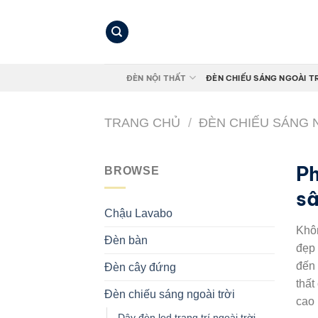
Bỏ
qua
nội
dung
ĐÈN NỘI THẤT
ĐÈN CHIẾU SÁNG NGOÀI T
TRANG CHỦ
/
ĐÈN CHIẾU SÁNG 
Ph
BROWSE
sâ
Chậu Lavabo
Khôn
Đèn bàn
đẹp
đến 
Đèn cây đứng
thất
Đèn chiếu sáng ngoài trời
cao 
Dây đèn led trang trí ngoài trời