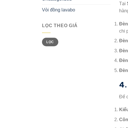
Tại
Vòi đồng lavabo
hàng
Đèn
LỌC THEO GIÁ
chi 
Giá
Giá
Đèn
LỌC
tối
tối
thiểu
đa
Đèn
Đèn
Đèn
4.
Để 
Kiể
Côn