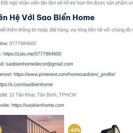
. Đội ngũ nhân viên tận tâm sẽ hỗ trợ bạn tìm được sản phẩm ưn
ên Hệ Với Sao Biển Home
iết thêm thông tin hoặc đặt hàng, vui lòng liên hệ với chúng tôi
ine:
0777984600
:
https://zalo.me/0777984600
il:
saobienhomedecor@gmail.com
erest:
https://www.pinterest.com/homesaobien/_profile/
ttps://x.com/saobienhome
chỉ:
10 Tân Khai, Tân Bình, TPHCM
site:
https://saobienhome.com
%
-44%
Add to
Add