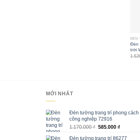
ĐÈN 
Đèn 
trời
1.52
MỚI NHẤT
Đèn tường trang trí phong cách
công nghiệp 72916
Giá
Giá
1.170.000
₫
585.000
₫
gốc
hiện
Đèn tường trang trí 86277
là:
tại