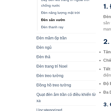
1.
chống nước
Đèn năng lượng mặt trời
Đèn
Đèn sân vườn
sân 
Đèn thanh ray
mang
Đèn mâm ốp trần
2.
Đèn ngủ
Tăn
Đèn thả
Chi
Đèn trang trí Noel
Tiế
điện
Đèn treo tường
Độ 
Đồng hồ treo tường
Đa 
Quạt đèn âm trần có điều khiển từ
xa
3.
Uncategorized