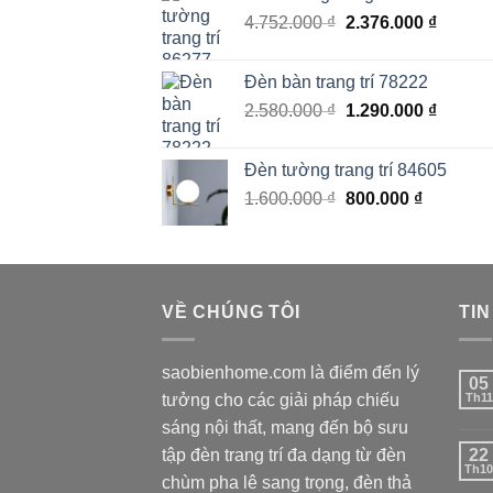
Giá
Giá
4.752.000
₫
1.170.000 ₫.
2.376.000
là:
₫
gốc
hiện
585.000 
là:
tại
Đèn bàn trang trí 78222
4.752.000 ₫.
là:
Giá
Giá
2.580.000
₫
1.290.000
₫
2.376.0
gốc
hiện
là:
tại
Đèn tường trang trí 84605
2.580.000 ₫.
là:
Giá
Giá
1.600.000
₫
800.000
₫
1.290.0
gốc
hiện
là:
tại
1.600.000 ₫.
là:
800.000 
VỀ CHÚNG TÔI
TIN
saobienhome.com là điểm đến lý
05
tưởng cho các giải pháp chiếu
Th11
sáng nội thất, mang đến bộ sưu
tập đèn trang trí đa dạng từ đèn
22
Th10
chùm pha lê sang trọng, đèn thả