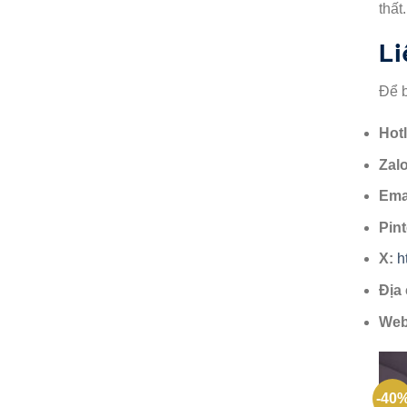
thất
Li
Để b
Hotl
Zalo
Ema
Pint
X:
h
Địa 
Web
-40