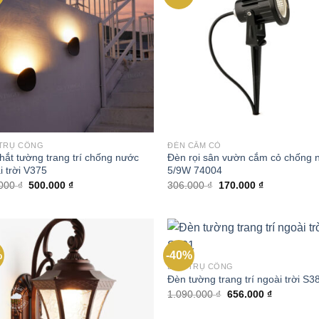
wishlist
wish
TRỤ CỔNG
ĐÈN CẮM CỎ
hắt tường trang trí chống nước
Đèn rọi sân vườn cắm cỏ chống 
i trời V375
5/9W 74004
Giá
Giá
Giá
Giá
.000
₫
500.000
₫
306.000
₫
170.000
₫
gốc
hiện
gốc
hiện
là:
tại
là:
tại
830.000 ₫.
là:
306.000 ₫.
là:
500.000 ₫.
170.000 ₫.
%
-40%
Add to
Add
ĐÈN TRỤ CỔNG
wishlist
wish
Đèn tường trang trí ngoài trời S3
Giá
Giá
1.090.000
₫
656.000
₫
gốc
hiện
là:
tại