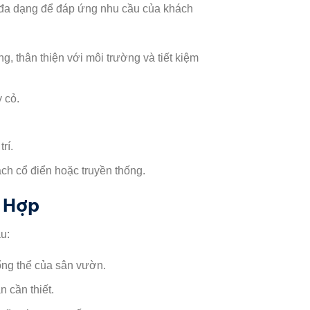
đa dạng để đáp ứng nhu cầu của khách
, thân thiện với môi trường và tiết kiệm
 cỏ.
rí.
h cổ điển hoặc truyền thống.
 Hợp
u:
ổng thể của sân vườn.
 cần thiết.