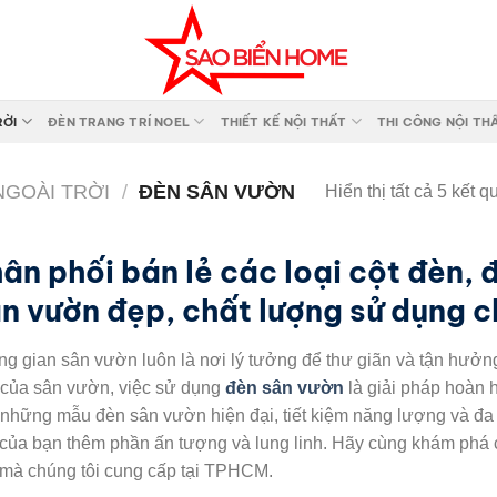
RỜI
ĐÈN TRANG TRÍ NOEL
THIẾT KẾ NỘI THẤT
THI CÔNG NỘI TH
NGOÀI TRỜI
/
ĐÈN SÂN VƯỜN
Hiển thị tất cả 5 kết q
ân phối bán lẻ các loại cột đèn, 
n vườn đẹp, chất lượng sử dụng c
g gian sân vườn luôn là nơi lý tưởng để thư giãn và tận hưởng
 của sân vườn, việc sử dụng
đèn sân vườn
là giải pháp hoàn 
những mẫu đèn sân vườn hiện đại, tiết kiệm năng lượng và đa 
 của bạn thêm phần ấn tượng và lung linh. Hãy cùng khám ph
mà chúng tôi cung cấp tại TPHCM.