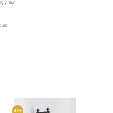
g ý nhất.
 qua:
-40%
 to
Add to