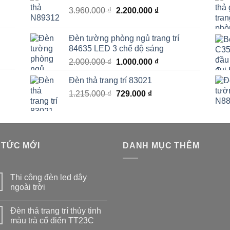
Giá
Giá
3.960.000
₫
4.850.000 ₫.
2.200.000
₫
là:
gốc
hiện
₫.
3.130.000 ₫.
là:
tại
Đèn tường phòng ngủ trang trí
3.960.000 ₫.
là:
84635 LED 3 chế độ sáng
00 ₫.
2.200.000 ₫.
Giá
Giá
2.000.000
₫
1.000.000
₫
gốc
hiện
Đèn thả trang trí 83021
là:
tại
Giá
Giá
1.215.000
₫
2.000.000 ₫.
729.000
₫
là:
00 ₫.
gốc
hiện
1.000.000 ₫.
là:
tại
1.215.000 ₫.
là:
₫.
729.000 ₫.
 TỨC MỚI
DANH MỤC THÊM
Thi công đèn led dây
ngoài trời
Đèn thả trang trí thủy tinh
màu trà cổ điển TT23C