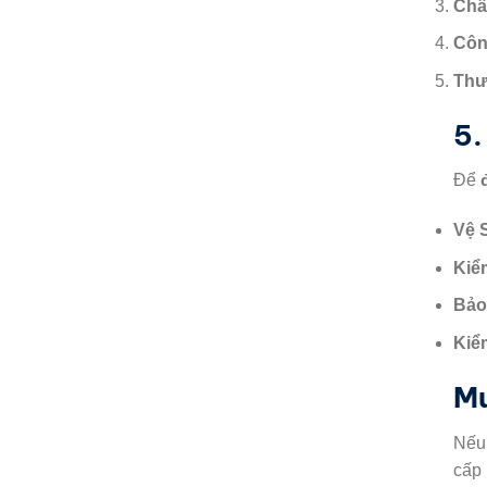
Chấ
Côn
Thư
5.
Để
Vệ 
Kiể
Bảo
Kiể
Mu
Nếu
cấp 