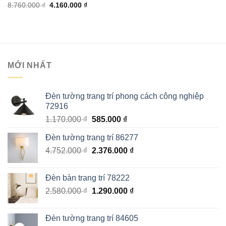
Giá
Giá
8.760.000
₫
4.160.000
₫
gốc
hiện
là:
tại
8.760.000 ₫.
là:
4.160.000 ₫.
MỚI NHẤT
Đèn tường trang trí phong cách công nghiệp
72916
Giá
Giá
1.170.000
₫
585.000
₫
gốc
hiện
Đèn tường trang trí 86277
là:
tại
Giá
Giá
4.752.000
₫
1.170.000 ₫.
2.376.000
là:
₫
gốc
hiện
585.000 ₫.
là:
tại
Đèn bàn trang trí 78222
4.752.000 ₫.
là:
Giá
Giá
2.580.000
₫
1.290.000
₫
2.376.000 ₫.
gốc
hiện
là:
tại
Đèn tường trang trí 84605
2.580.000 ₫.
là: