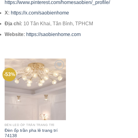
https://www.pinterest.com/homesaobien/_profile/
X:
https://x.com/saobienhome
Địa chỉ:
10 Tân Khai, Tân Bình, TPHCM
Website:
https://saobienhome.com
-53%
Add to
wishlist
ĐÈN LED ỐP TRẦN TRANG TRÍ
Đèn ốp trần pha lê trang trí
74138