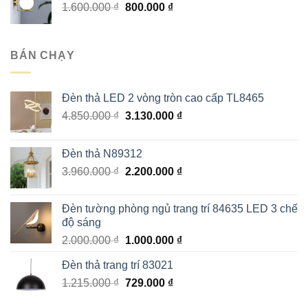
Giá
Giá
1.600.000
₫
800.000
₫
1.290.000 ₫.
gốc
hiện
là:
tại
1.600.000 ₫.
là:
BÁN CHẠY
800.000 ₫.
Đèn thả LED 2 vòng tròn cao cấp TL8465
Giá
Giá
4.850.000
₫
3.130.000
₫
gốc
hiện
là:
tại
Đèn thả N89312
4.850.000 ₫.
là:
Giá
Giá
3.960.000
₫
2.200.000
₫
3.130.000 ₫.
gốc
hiện
là:
tại
Đèn tường phòng ngủ trang trí 84635 LED 3 chế
3.960.000 ₫.
là:
độ sáng
2.200.000 ₫.
Giá
Giá
2.000.000
₫
1.000.000
₫
gốc
hiện
Đèn thả trang trí 83021
là:
tại
Giá
Giá
1.215.000
₫
2.000.000 ₫.
729.000
₫
là:
gốc
hiện
1.000.000 ₫.