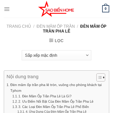
Bỏ
0
qua
nội
dung
TRANG CHỦ
/
ĐÈN MÂM ỐP TRẦN
/
ĐÈN MÂM ỐP
TRẦN PHA LÊ
LỌC
Nội dung trang
Đèn mâm ốp trần pha lê tròn, vuông cho phòng khách tại
Tphcm
1. Đèn Mâm Ốp Trần Pha Lê Là Gì?
2. Ưu Điểm Nổi Bật Của Đèn Mâm Ốp Trần Pha Lê
3. Các Loại Đèn Mâm Ốp Trần Pha Lê Phổ Biến
4. Ứng Dụng Của Đèn Mâm Ốp Trần Pha Lê