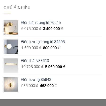
là:
tại
1.215.000 ₫.
là:
CHÚ Ý NHIỀU
729.000 ₫.
Đèn bàn trang trí 76645
Giá
Giá
6.075.000
₫
3.400.000
₫
gốc
hiện
là:
tại
Đèn tường trang trí 84605
6.075.000 ₫.
là:
Giá
Giá
1.600.000
₫
800.000
₫
3.400.000 ₫.
gốc
hiện
là:
tại
Đèn thả N88613
1.600.000 ₫.
là:
Giá
Giá
10.728.000
₫
5.960.000
₫
800.000 ₫.
gốc
hiện
là:
tại
Đèn tường 85643
10.728.000 ₫.
là:
Giá
Giá
936.000
₫
468.000
₫
5.960.000 ₫.
gốc
hiện
là:
tại
936.000 ₫.
là:
468.000 ₫.