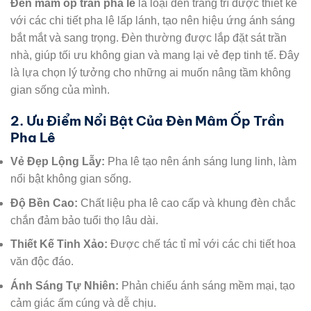
Đèn mâm ốp trần pha lê
là loại đèn trang trí được thiết kế
với các chi tiết pha lê lấp lánh, tạo nên hiệu ứng ánh sáng
bắt mắt và sang trọng. Đèn thường được lắp đặt sát trần
nhà, giúp tối ưu không gian và mang lại vẻ đẹp tinh tế. Đây
là lựa chọn lý tưởng cho những ai muốn nâng tầm không
gian sống của mình.
2. Ưu Điểm Nổi Bật Của Đèn Mâm Ốp Trần
Pha Lê
Vẻ Đẹp Lộng Lẫy:
Pha lê tạo nên ánh sáng lung linh, làm
nổi bật không gian sống.
Độ Bền Cao:
Chất liệu pha lê cao cấp và khung đèn chắc
chắn đảm bảo tuổi thọ lâu dài.
Thiết Kế Tinh Xảo:
Được chế tác tỉ mỉ với các chi tiết hoa
văn độc đáo.
Ánh Sáng Tự Nhiên:
Phản chiếu ánh sáng mềm mại, tạo
cảm giác ấm cúng và dễ chịu.