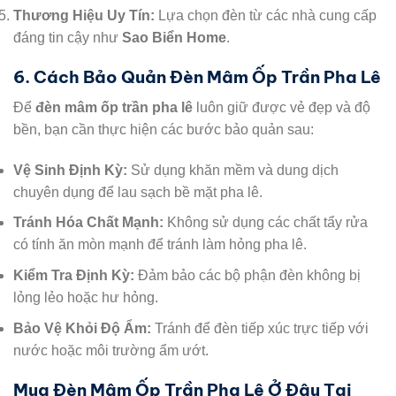
Thương Hiệu Uy Tín:
Lựa chọn đèn từ các nhà cung cấp
đáng tin cậy như
Sao Biển Home
.
6. Cách Bảo Quản Đèn Mâm Ốp Trần Pha Lê
Để
đèn mâm ốp trần pha lê
luôn giữ được vẻ đẹp và độ
bền, bạn cần thực hiện các bước bảo quản sau:
Vệ Sinh Định Kỳ:
Sử dụng khăn mềm và dung dịch
chuyên dụng để lau sạch bề mặt pha lê.
Tránh Hóa Chất Mạnh:
Không sử dụng các chất tẩy rửa
có tính ăn mòn mạnh để tránh làm hỏng pha lê.
Kiểm Tra Định Kỳ:
Đảm bảo các bộ phận đèn không bị
lỏng lẻo hoặc hư hỏng.
Bảo Vệ Khỏi Độ Ẩm:
Tránh để đèn tiếp xúc trực tiếp với
nước hoặc môi trường ẩm ướt.
Mua Đèn Mâm Ốp Trần Pha Lê Ở Đâu Tại