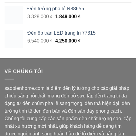
là:
tại
Đèn tường pha lê N88655
2.790.000 ₫.
là:
Giá
Giá
3.328.000
₫
1.849.000
₫
1.675.000 ₫.
gốc
hiện
là:
tại
Đèn ốp trần LED trang trí 77315
3.328.000 ₫.
là:
Giá
Giá
6.540.000
₫
4.250.000
₫
1.849.000 ₫.
gốc
hiện
là:
tại
6.540.000 ₫.
là:
4.250.000 ₫.
VỀ CHÚNG TÔI
saobienhome.com là điểm đến lý tưởng cho các giải pháp
chiếu sáng nội thất, mang đến bộ sưu tập đèn trang trí đa
dạng từ đèn chùm pha lê sang trọng, đèn thả hiện đại, đèn
tường tinh tế đến đèn bàn và đèn sàn đầy phong cách.
Chúng tôi cung cấp các sản phẩm đèn chất lượng cao, cập
nhật xu hướng mới nhất, giúp khách hàng dễ dàng tìm
được nguồn ánh sáng hoàn hảo để tô điểm và nâng tầm