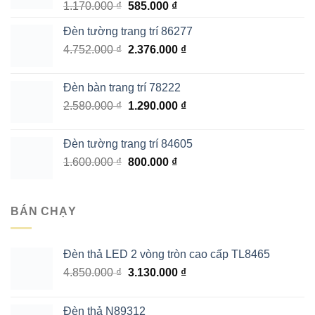
Giá
Giá
1.170.000
₫
585.000
₫
gốc
hiện
Đèn tường trang trí 86277
là:
tại
Giá
Giá
4.752.000
₫
1.170.000 ₫.
2.376.000
là:
₫
gốc
hiện
585.000 ₫.
là:
tại
Đèn bàn trang trí 78222
4.752.000 ₫.
là:
Giá
Giá
2.580.000
₫
1.290.000
₫
2.376.000 ₫.
gốc
hiện
là:
tại
Đèn tường trang trí 84605
2.580.000 ₫.
là:
Giá
Giá
1.600.000
₫
800.000
₫
1.290.000 ₫.
gốc
hiện
là:
tại
1.600.000 ₫.
là:
BÁN CHẠY
800.000 ₫.
Đèn thả LED 2 vòng tròn cao cấp TL8465
Giá
Giá
4.850.000
₫
3.130.000
₫
gốc
hiện
là:
tại
Đèn thả N89312