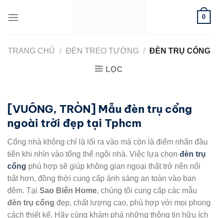
Bỏ
0
qua
nội
dung
TRANG CHỦ
/
ĐÈN TREO TƯỜNG
/
ĐÈN TRỤ CỔNG
LỌC
[VUÔNG, TRÒN] Mẫu đèn trụ cổng
ngoài trời đẹp tại Tphcm
Cổng nhà không chỉ là lối ra vào mà còn là điểm nhấn đầu
tiên khi nhìn vào tổng thể ngôi nhà. Việc lựa chọn
đèn trụ
cổng
phù hợp sẽ giúp không gian ngoại thất trở nên nổi
bật hơn, đồng thời cung cấp ánh sáng an toàn vào ban
đêm. Tại
Sao Biển Home
, chúng tôi cung cấp các mẫu
đèn trụ cổng
đẹp, chất lượng cao, phù hợp với mọi phong
cách thiết kế. Hãy cùng khám phá những thông tin hữu ích