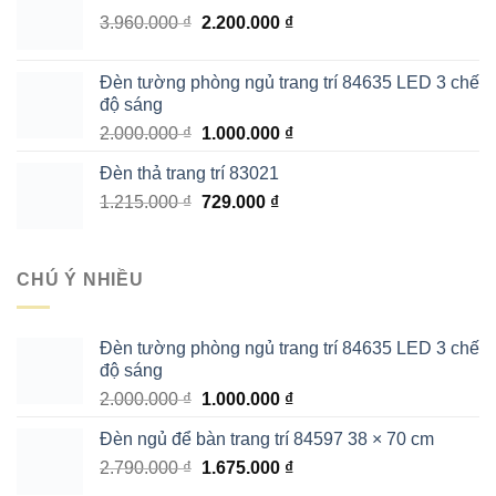
4.850.000 ₫.
là:
Giá
Giá
3.960.000
₫
2.200.000
₫
3.130.000 ₫.
gốc
hiện
là:
tại
Đèn tường phòng ngủ trang trí 84635 LED 3 chế
3.960.000 ₫.
là:
độ sáng
2.200.000 ₫.
Giá
Giá
2.000.000
₫
1.000.000
₫
gốc
hiện
Đèn thả trang trí 83021
là:
tại
Giá
Giá
1.215.000
₫
2.000.000 ₫.
729.000
₫
là:
gốc
hiện
1.000.000 ₫.
là:
tại
1.215.000 ₫.
là:
CHÚ Ý NHIỀU
729.000 ₫.
Đèn tường phòng ngủ trang trí 84635 LED 3 chế
độ sáng
Giá
Giá
2.000.000
₫
1.000.000
₫
gốc
hiện
Đèn ngủ để bàn trang trí 84597 38 × 70 cm
là:
tại
Giá
Giá
2.790.000
₫
2.000.000 ₫.
1.675.000
₫
là:
gốc
hiện
1.000.000 ₫.