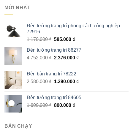
MỚI NHẤT
Đèn tường trang trí phong cách công nghiệp
72916
Giá
Giá
1.170.000
₫
585.000
₫
gốc
hiện
Đèn tường trang trí 86277
là:
tại
Giá
Giá
4.752.000
₫
1.170.000 ₫.
2.376.000
là:
₫
gốc
hiện
585.000 ₫.
là:
tại
Đèn bàn trang trí 78222
4.752.000 ₫.
là:
Giá
Giá
2.580.000
₫
1.290.000
₫
2.376.000 ₫.
gốc
hiện
là:
tại
Đèn tường trang trí 84605
2.580.000 ₫.
là:
Giá
Giá
1.600.000
₫
800.000
₫
1.290.000 ₫.
gốc
hiện
là:
tại
1.600.000 ₫.
là:
BÁN CHẠY
800.000 ₫.