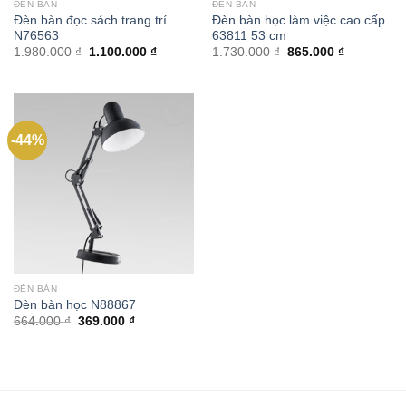
ĐÈN BÀN
ĐÈN BÀN
Đèn bàn đọc sách trang trí
Đèn bàn học làm việc cao cấp
N76563
63811 53 cm
Giá
Giá
Giá
Giá
1.980.000
₫
1.100.000
₫
1.730.000
₫
865.000
₫
gốc
hiện
gốc
hiện
là:
tại
là:
tại
1.980.000 ₫.
là:
1.730.000 ₫.
là:
1.100.000 ₫.
865.000 ₫.
-44%
Add to
wishlist
ĐÈN BÀN
Đèn bàn học N88867
Giá
Giá
664.000
₫
369.000
₫
gốc
hiện
là:
tại
664.000 ₫.
là:
369.000 ₫.