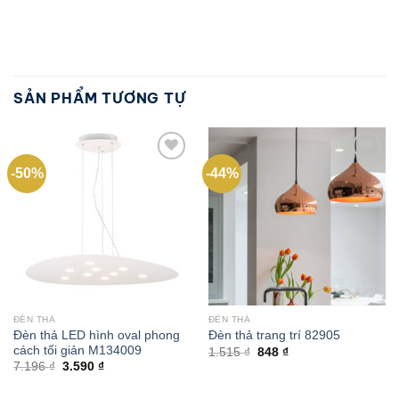
SẢN PHẨM TƯƠNG TỰ
-50%
-44%
Add to
Add to
wishlist
wishlist
ĐÈN THẢ
ĐÈN THẢ
Đèn thả LED hình oval phong
Đèn thả trang trí 82905
cách tối giản M134009
Giá
Giá
1.515
₫
848
₫
gốc
hiện
Giá
Giá
7.196
₫
3.590
₫
là:
tại
gốc
hiện
1.515 ₫.
là:
là:
tại
848 ₫.