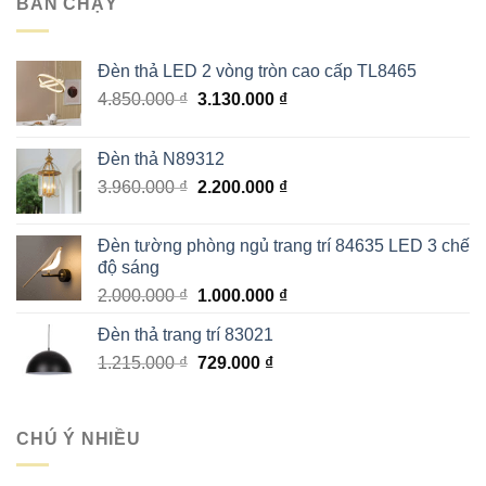
BÁN CHẠY
800.000 ₫.
Đèn thả LED 2 vòng tròn cao cấp TL8465
Giá
Giá
4.850.000
₫
3.130.000
₫
gốc
hiện
là:
tại
Đèn thả N89312
4.850.000 ₫.
là:
Giá
Giá
3.960.000
₫
2.200.000
₫
3.130.000 ₫.
gốc
hiện
là:
tại
Đèn tường phòng ngủ trang trí 84635 LED 3 chế
3.960.000 ₫.
là:
độ sáng
2.200.000 ₫.
Giá
Giá
2.000.000
₫
1.000.000
₫
gốc
hiện
Đèn thả trang trí 83021
là:
tại
Giá
Giá
1.215.000
₫
2.000.000 ₫.
729.000
₫
là:
gốc
hiện
1.000.000 ₫.
là:
tại
1.215.000 ₫.
là:
CHÚ Ý NHIỀU
729.000 ₫.