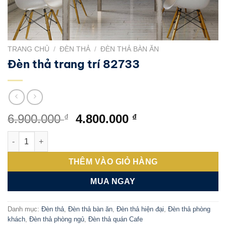
TRANG CHỦ
/
ĐÈN THẢ
/
ĐÈN THẢ BÀN ĂN
Đèn thả trang trí 82733
Giá
Giá
6.900.000
4.800.000
₫
₫
gốc
hiện
Đèn thả trang trí 82733 số lượng
là:
tại
6.900.000 ₫.
là:
THÊM VÀO GIỎ HÀNG
4.800.000 ₫.
MUA NGAY
Danh mục:
Đèn thả
,
Đèn thả bàn ăn
,
Đèn thả hiện đại
,
Đèn thả phòng
khách
,
Đèn thả phòng ngủ
,
Đèn thả quán Cafe