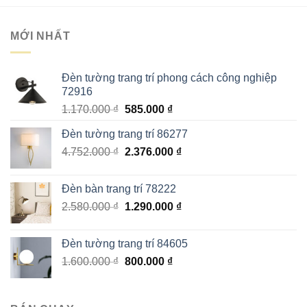
7.196 ₫.
là:
3.590 ₫.
MỚI NHẤT
Đèn tường trang trí phong cách công nghiệp
72916
Giá
Giá
1.170.000
₫
585.000
₫
gốc
hiện
Đèn tường trang trí 86277
là:
tại
Giá
Giá
4.752.000
₫
1.170.000 ₫.
2.376.000
là:
₫
gốc
hiện
585.000 ₫.
là:
tại
Đèn bàn trang trí 78222
4.752.000 ₫.
là:
Giá
Giá
2.580.000
₫
1.290.000
₫
2.376.000 ₫.
gốc
hiện
là:
tại
Đèn tường trang trí 84605
2.580.000 ₫.
là:
Giá
Giá
1.600.000
₫
800.000
₫
1.290.000 ₫.
gốc
hiện
là:
tại
1.600.000 ₫.
là: