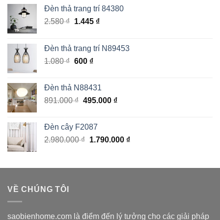
Đèn thả trang trí 84380
Giá
Giá
2.580
₫
1.445
₫
gốc
hiện
là:
tại
Đèn thả trang trí N89453
2.580 ₫.
là:
Giá
Giá
1.080
₫
600
₫
1.445 ₫.
gốc
hiện
là:
tại
Đèn thả N88431
1.080 ₫.
là:
Giá
Giá
891.000
₫
495.000
₫
600 ₫.
gốc
hiện
là:
tại
Đèn cây F2087
891.000 ₫.
là:
Giá
Giá
2.980.000
₫
1.790.000
₫
495.000 ₫.
gốc
hiện
là:
tại
2.980.000 ₫.
là:
1.790.000 ₫.
VỀ CHÚNG TÔI
saobienhome.com là điểm đến lý tưởng cho các giải pháp