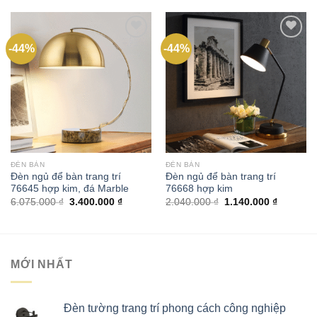
-44%
-44%
Add to
Add to
wishlist
wishlist
ĐÈN BÀN
ĐÈN BÀN
Đèn ngủ để bàn trang trí
Đèn ngủ để bàn trang trí
76645 hợp kim, đá Marble
76668 hợp kim
Giá
Giá
Giá
Giá
6.075.000
₫
3.400.000
₫
2.040.000
₫
1.140.000
₫
gốc
hiện
gốc
hiện
là:
tại
là:
tại
6.075.000 ₫.
là:
2.040.000 ₫.
là:
3.400.000 ₫.
1.140.00
MỚI NHẤT
Đèn tường trang trí phong cách công nghiệp