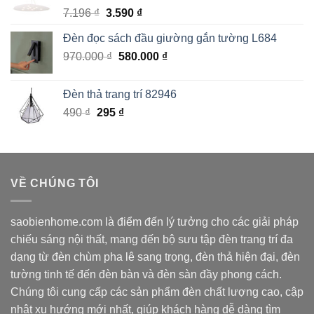
470.000 ₫.
Giá
Giá
7.196
₫
3.590
₫
gốc
hiện
Đèn đọc sách đầu giường gắn tường L684
là:
tại
Giá
Giá
970.000
7.196 ₫.
₫
580.000
là:
₫
gốc
hiện
3.590 ₫.
là:
tại
Đèn thả trang trí 82946
970.000 ₫.
là:
Giá
Giá
490
₫
295
₫
580.000 ₫.
gốc
hiện
là:
tại
490 ₫.
là:
295 ₫.
VỀ CHÚNG TÔI
saobienhome.com là điểm đến lý tưởng cho các giải pháp
chiếu sáng nội thất, mang đến bộ sưu tập đèn trang trí đa
dạng từ đèn chùm pha lê sang trọng, đèn thả hiện đại, đèn
tường tinh tế đến đèn bàn và đèn sàn đầy phong cách.
Chúng tôi cung cấp các sản phẩm đèn chất lượng cao, cập
nhật xu hướng mới nhất, giúp khách hàng dễ dàng tìm