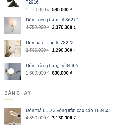
72916
Giá
Giá
1.170.000
₫
585.000
₫
gốc
hiện
Đèn tường trang trí 86277
là:
tại
Giá
Giá
4.752.000
₫
1.170.000 ₫.
2.376.000
là:
₫
gốc
hiện
585.000 ₫.
là:
tại
Đèn bàn trang trí 78222
4.752.000 ₫.
là:
Giá
Giá
2.580.000
₫
1.290.000
₫
2.376.000 ₫.
gốc
hiện
là:
tại
Đèn tường trang trí 84605
2.580.000 ₫.
là:
Giá
Giá
1.600.000
₫
800.000
₫
1.290.000 ₫.
gốc
hiện
là:
tại
1.600.000 ₫.
là:
BÁN CHẠY
800.000 ₫.
Đèn thả LED 2 vòng tròn cao cấp TL8465
Giá
Giá
4.850.000
₫
3.130.000
₫
gốc
hiện