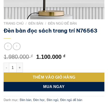
TRANG CHỦ
/
ĐÈN BÀN
/
ĐÈN NGỦ ĐỂ BÀN
Đèn bàn đọc sách trang trí N76563
Giá
Giá
1.980.000
1.100.000
₫
₫
gốc
hiện
Đèn bàn đọc sách trang trí N76563 số lượng
là:
tại
1.980.000 ₫.
là:
THÊM VÀO GIỎ HÀNG
1.100.000 ₫.
MUA NGAY
Danh mục:
Đèn bàn
,
Đèn học
,
Đèn ngủ
,
Đèn ngủ để bàn