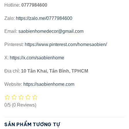
Hotline:
0777984600
Zalo:
https://zalo.me/0777984600
Email:
saobienhomedecor@gmail.com
Pinterest:
https://www.pinterest.com/homesaobien/
X:
https://x.com/saobienhome
Địa chỉ:
10 Tân Khai, Tân Bình, TPHCM
Website:
https://saobienhome.com
0/5
(0 Reviews)
SẢN PHẨM TƯƠNG TỰ