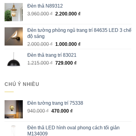
là:
tại
Đèn thả N89312
4.850.000 ₫.
là:
Giá
Giá
3.960.000
₫
2.200.000
₫
3.130.000 ₫.
gốc
hiện
là:
tại
Đèn tường phòng ngủ trang trí 84635 LED 3 chế
3.960.000 ₫.
là:
độ sáng
2.200.000 ₫.
Giá
Giá
2.000.000
₫
1.000.000
₫
gốc
hiện
Đèn thả trang trí 83021
là:
tại
Giá
Giá
1.215.000
₫
2.000.000 ₫.
729.000
₫
là:
gốc
hiện
1.000.000 ₫.
là:
tại
1.215.000 ₫.
là:
CHÚ Ý NHIỀU
729.000 ₫.
Đèn tường trang trí 75338
Giá
Giá
940.000
₫
470.000
₫
gốc
hiện
là:
tại
Đèn thả LED hình oval phong cách tối giản
940.000 ₫.
là:
M134009