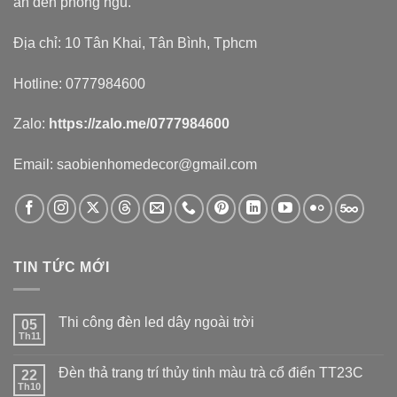
ăn đến phòng ngủ.
Địa chỉ: 10 Tân Khai, Tân Bình, Tphcm
Hotline: 0777984600
Zalo:
https://zalo.me/0777984600
Email: saobienhomedecor@gmail.com
TIN TỨC MỚI
Thi công đèn led dây ngoài trời
05
Th11
Đèn thả trang trí thủy tinh màu trà cổ điển TT23C
22
Th10