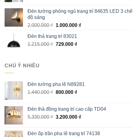
gốc
hiện
là:
tại
Đèn tường phòng ngủ trang trí 84635 LED 3 chế
3.960.000 ₫.
là:
độ sáng
2.200.000 ₫.
Giá
Giá
2.000.000
₫
1.000.000
₫
gốc
hiện
Đèn thả trang trí 83021
là:
tại
Giá
Giá
1.215.000
₫
2.000.000 ₫.
729.000
₫
là:
gốc
hiện
1.000.000 ₫.
là:
tại
1.215.000 ₫.
là:
CHÚ Ý NHIỀU
729.000 ₫.
Đèn tường pha lê N89281
Giá
Giá
1.440.000
₫
800.000
₫
gốc
hiện
là:
tại
Đèn thả đồng trang trí cao cấp TD04
1.440.000 ₫.
là:
Giá
Giá
5.330.000
₫
3.200.000
₫
800.000 ₫.
gốc
hiện
là:
tại
Đèn ốp trần pha lê trang trí 74138
5.330.000 ₫.
là: