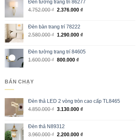
Đèn tường trang trí 86277
là:
tại
Giá
Giá
4.752.000
₫
1.170.000 ₫.
2.376.000
là:
₫
gốc
hiện
585.000 ₫.
là:
tại
Đèn bàn trang trí 78222
4.752.000 ₫.
là:
Giá
Giá
2.580.000
₫
1.290.000
₫
2.376.000 ₫.
gốc
hiện
là:
tại
Đèn tường trang trí 84605
2.580.000 ₫.
là:
Giá
Giá
1.600.000
₫
800.000
₫
1.290.000 ₫.
gốc
hiện
là:
tại
1.600.000 ₫.
là:
BÁN CHẠY
800.000 ₫.
Đèn thả LED 2 vòng tròn cao cấp TL8465
Giá
Giá
4.850.000
₫
3.130.000
₫
gốc
hiện
là:
tại
Đèn thả N89312
4.850.000 ₫.
là:
Giá
Giá
3.960.000
₫
2.200.000
₫
3.130.000 ₫.