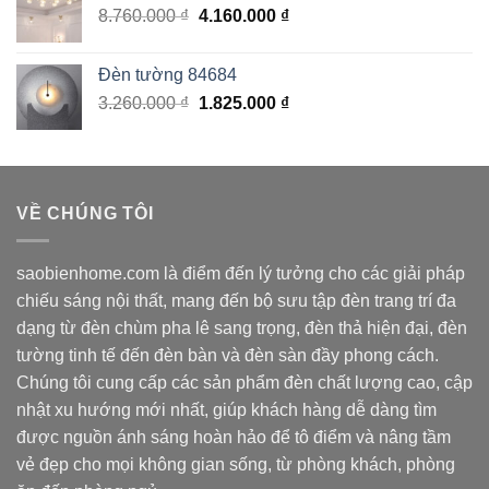
Giá
Giá
8.760.000
₫
4.160.000
₫
3.200.000 ₫.
gốc
hiện
là:
tại
Đèn tường 84684
8.760.000 ₫.
là:
Giá
Giá
3.260.000
₫
1.825.000
₫
4.160.000 ₫.
gốc
hiện
là:
tại
3.260.000 ₫.
là:
1.825.000 ₫.
VỀ CHÚNG TÔI
saobienhome.com là điểm đến lý tưởng cho các giải pháp
chiếu sáng nội thất, mang đến bộ sưu tập đèn trang trí đa
dạng từ đèn chùm pha lê sang trọng, đèn thả hiện đại, đèn
tường tinh tế đến đèn bàn và đèn sàn đầy phong cách.
Chúng tôi cung cấp các sản phẩm đèn chất lượng cao, cập
nhật xu hướng mới nhất, giúp khách hàng dễ dàng tìm
được nguồn ánh sáng hoàn hảo để tô điểm và nâng tầm
vẻ đẹp cho mọi không gian sống, từ phòng khách, phòng