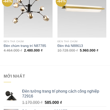
-44%
-44%
Add to
Add to
wishlist
wishlist
ĐÈN THẢ CHÙM
ĐÈN THẢ CHÙM
Đèn chùm trang trí N87785
Đèn thả N88613
Giá
Giá
Giá
Giá
4.464.000
₫
2.480.000
₫
10.728.000
₫
5.960.000
₫
gốc
hiện
gốc
hiện
là:
tại
là:
tại
4.464.000 ₫.
là:
10.728.000 ₫.
là:
2.480.000 ₫.
5.960.0
MỚI NHẤT
Đèn tường trang trí phong cách công nghiệp
72916
Giá
Giá
1.170.000
₫
585.000
₫
gốc
hiện