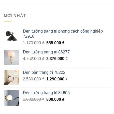
800 ₫.
848 ₫.
MỚI NHẤT
Đèn tường trang trí phong cách công nghiệp
72916
Giá
Giá
1.170.000
₫
585.000
₫
gốc
hiện
Đèn tường trang trí 86277
là:
tại
Giá
Giá
4.752.000
₫
1.170.000 ₫.
2.376.000
là:
₫
gốc
hiện
585.000 ₫.
là:
tại
Đèn bàn trang trí 78222
4.752.000 ₫.
là:
Giá
Giá
2.580.000
₫
1.290.000
₫
2.376.000 ₫.
gốc
hiện
là:
tại
Đèn tường trang trí 84605
2.580.000 ₫.
là:
Giá
Giá
1.600.000
₫
800.000
₫
1.290.000 ₫.
gốc
hiện
là:
tại