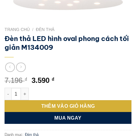
TRANG CHỦ
/
ĐÈN THẢ
Đèn thả LED hình oval phong cách tối
giản M134009
Giá
Giá
7.196
3.590
₫
₫
gốc
hiện
Đèn thả LED hình oval phong cách tối giản M134009 số lượng
là:
tại
7.196 ₫.
là:
THÊM VÀO GIỎ HÀNG
3.590 ₫.
MUA NGAY
Danh mục:
Đèn thả