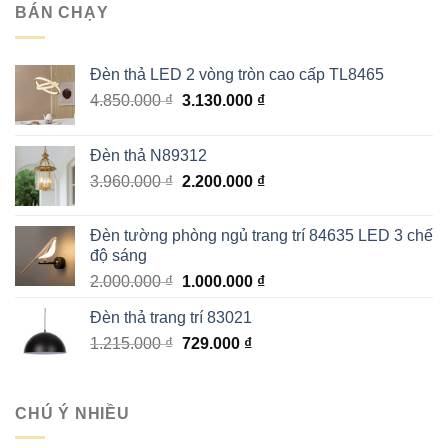
1.600.000 ₫.
là:
BÁN CHẠY
800.000 ₫.
Đèn thả LED 2 vòng tròn cao cấp TL8465
Giá
Giá
4.850.000
₫
3.130.000
₫
gốc
hiện
là:
tại
Đèn thả N89312
4.850.000 ₫.
là:
Giá
Giá
3.960.000
₫
2.200.000
₫
3.130.000 ₫.
gốc
hiện
là:
tại
Đèn tường phòng ngủ trang trí 84635 LED 3 chế
3.960.000 ₫.
là:
độ sáng
2.200.000 ₫.
Giá
Giá
2.000.000
₫
1.000.000
₫
gốc
hiện
Đèn thả trang trí 83021
là:
tại
Giá
Giá
1.215.000
₫
2.000.000 ₫.
729.000
₫
là:
gốc
hiện
1.000.000 ₫.
là:
tại
1.215.000 ₫.
là:
CHÚ Ý NHIỀU
729.000 ₫.