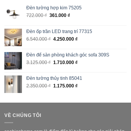
Đèn tường hợp kim 75205
Giá
Giá
722.000
₫
361.000
₫
gốc
hiện
là:
tại
Đèn ốp trần LED trang trí 77315
722.000 ₫.
là:
Giá
Giá
6.540.000
₫
4.250.000
₫
361.000 ₫.
gốc
hiện
là:
tại
Đèn để sàn phòng khách góc sofa 309S
6.540.000 ₫.
là:
Giá
Giá
3.125.000
₫
1.710.000
₫
4.250.000 ₫.
gốc
hiện
là:
tại
Đèn tường thủy tinh 85041
3.125.000 ₫.
là:
Giá
Giá
2.350.000
₫
1.175.000
₫
1.710.000 ₫.
gốc
hiện
là:
tại
2.350.000 ₫.
là:
1.175.000 ₫.
VỀ CHÚNG TÔI