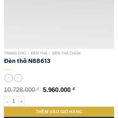
TRANG CHỦ
/
ĐÈN THẢ
/
ĐÈN THẢ CHÙM
Đèn thả N88613
Giá
Giá
10.728.000
5.960.000
₫
₫
gốc
hiện
Đèn thả N88613 số lượng
là:
tại
10.728.000 ₫.
là:
THÊM VÀO GIỎ HÀNG
5.960.000 ₫.