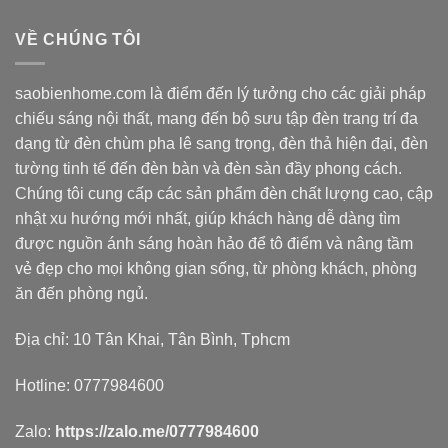
1.780.000 ₫.
là:
890.000 ₫.
VỀ CHÚNG TÔI
saobienhome.com là điểm đến lý tưởng cho các giải pháp
chiếu sáng nội thất, mang đến bộ sưu tập đèn trang trí đa
dạng từ đèn chùm pha lê sang trọng, đèn thả hiện đại, đèn
tường tinh tế đến đèn bàn và đèn sàn đầy phong cách.
Chúng tôi cung cấp các sản phẩm đèn chất lượng cao, cập
nhật xu hướng mới nhất, giúp khách hàng dễ dàng tìm
được nguồn ánh sáng hoàn hảo để tô điểm và nâng tầm
vẻ đẹp cho mọi không gian sống, từ phòng khách, phòng
ăn đến phòng ngủ.
Địa chỉ: 10 Tân Khai, Tân Bình, Tphcm
Hotline: 0777984600
Zalo:
https://zalo.me/0777984600