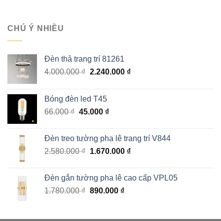
gốc
hiện
1.000.000 ₫.
là:
tại
1.215.000 ₫.
là:
CHÚ Ý NHIỀU
729.000 ₫.
Đèn thả trang trí 81261
Giá
Giá
4.000.000
₫
2.240.000
₫
gốc
hiện
là:
tại
Bóng đèn led T45
4.000.000 ₫.
là:
Giá
Giá
66.000
₫
45.000
₫
2.240.000 ₫.
gốc
hiện
là:
tại
Đèn treo tường pha lê trang trí V844
66.000 ₫.
là:
Giá
Giá
2.580.000
₫
1.670.000
₫
45.000 ₫.
gốc
hiện
là:
tại
Đèn gắn tường pha lê cao cấp VPL05
2.580.000 ₫.
là:
Giá
Giá
1.780.000
₫
890.000
₫
1.670.000 ₫.
gốc
hiện
là:
tại