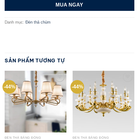
MUA NGAY
Danh mục:
Đèn thả chùm
SẢN PHẨM TƯƠNG TỰ
-44%
-44%
Add to
Add to
wishlist
wishlist
ĐÈN THẢ BẰNG ĐỒNG
ĐÈN THẢ BẰNG ĐỒNG