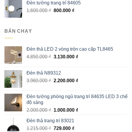
Đèn tường trang trí 84605
2.580.000 ₫.
là:
Giá
Giá
1.600.000
₫
800.000
₫
1.290.000 ₫.
gốc
hiện
là:
tại
1.600.000 ₫.
là:
BÁN CHẠY
800.000 ₫.
Đèn thả LED 2 vòng tròn cao cấp TL8465
Giá
Giá
4.850.000
₫
3.130.000
₫
gốc
hiện
là:
tại
Đèn thả N89312
4.850.000 ₫.
là:
Giá
Giá
3.960.000
₫
2.200.000
₫
3.130.000 ₫.
gốc
hiện
là:
tại
Đèn tường phòng ngủ trang trí 84635 LED 3 chế
3.960.000 ₫.
là:
độ sáng
2.200.000 ₫.
Giá
Giá
2.000.000
₫
1.000.000
₫
gốc
hiện
Đèn thả trang trí 83021
là:
tại
Giá
Giá
1.215.000
₫
2.000.000 ₫.
729.000
₫
là: