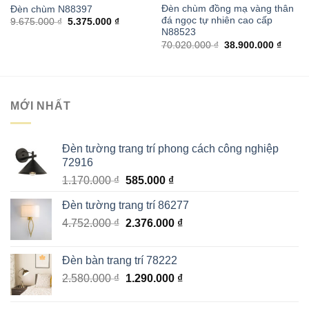
Đèn chùm đồng mạ vàng thân
Đèn chùm N88397
đá ngọc tự nhiên cao cấp
Giá
Giá
9.675.000
₫
5.375.000
₫
gốc
hiện
N88523
là:
tại
Giá
Giá
70.020.000
₫
38.900.000
₫
9.675.000 ₫.
là:
gốc
hiện
5.375.000 ₫.
là:
tại
70.020.000 ₫.
là:
38.900
MỚI NHẤT
Đèn tường trang trí phong cách công nghiệp
72916
Giá
Giá
1.170.000
₫
585.000
₫
gốc
hiện
Đèn tường trang trí 86277
là:
tại
Giá
Giá
4.752.000
₫
1.170.000 ₫.
2.376.000
là:
₫
gốc
hiện
585.000 ₫.
là:
tại
Đèn bàn trang trí 78222
4.752.000 ₫.
là:
Giá
Giá
2.580.000
₫
1.290.000
₫
2.376.000 ₫.
gốc
hiện
là:
tại