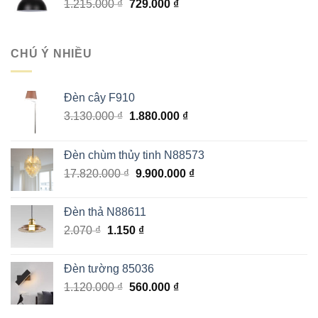
Giá
Giá
1.215.000
₫
2.000.000 ₫.
729.000
₫
là:
gốc
hiện
1.000.000 ₫.
là:
tại
1.215.000 ₫.
là:
CHÚ Ý NHIỀU
729.000 ₫.
Đèn cây F910
Giá
Giá
3.130.000
₫
1.880.000
₫
gốc
hiện
là:
tại
Đèn chùm thủy tinh N88573
3.130.000 ₫.
là:
Giá
Giá
17.820.000
₫
9.900.000
₫
1.880.000 ₫.
gốc
hiện
là:
tại
Đèn thả N88611
17.820.000 ₫.
là:
Giá
Giá
2.070
₫
1.150
₫
9.900.000 ₫.
gốc
hiện
là:
tại
Đèn tường 85036
2.070 ₫.
là:
Giá
Giá
1.120.000
₫
560.000
₫
1.150 ₫.
gốc
hiện
là:
tại