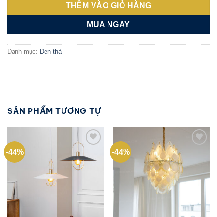
THÊM VÀO GIỎ HÀNG
1.445 ₫.
MUA NGAY
Danh mục:
Đèn thả
SẢN PHẨM TƯƠNG TỰ
-44%
-44%
Add to
Add to
wishlist
wishlist