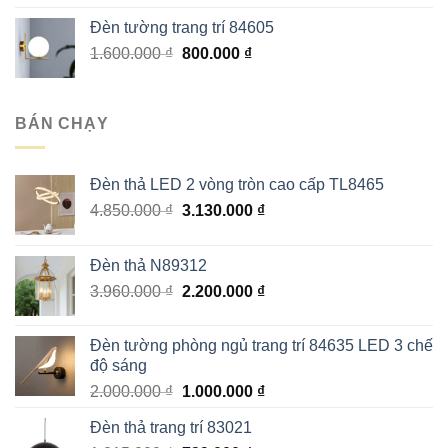
là:
tại
Đèn tường trang trí 84605
2.580.000 ₫.
là:
Giá
Giá
1.600.000
₫
800.000
₫
1.290.000 ₫.
gốc
hiện
là:
tại
1.600.000 ₫.
là:
BÁN CHẠY
800.000 ₫.
Đèn thả LED 2 vòng tròn cao cấp TL8465
Giá
Giá
4.850.000
₫
3.130.000
₫
gốc
hiện
là:
tại
Đèn thả N89312
4.850.000 ₫.
là:
Giá
Giá
3.960.000
₫
2.200.000
₫
3.130.000 ₫.
gốc
hiện
là:
tại
Đèn tường phòng ngủ trang trí 84635 LED 3 chế
3.960.000 ₫.
là:
độ sáng
2.200.000 ₫.
Giá
Giá
2.000.000
₫
1.000.000
₫
gốc
hiện
Đèn thả trang trí 83021
là:
tại