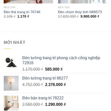
ĐÈN THẢ
ĐÈN THẢ
Đèn thả trang trí 76746
Đèn chùm thủy tinh N88573
Giá
Giá
Giá
Giá
2.106
₫
1.170
₫
17.820.000
₫
9.900.000
₫
gốc
hiện
gốc
hiện
là:
tại
là:
tại
2.106 ₫.
là:
17.820.000 ₫.
là:
1.170 ₫.
9.900.0
MỚI NHẤT
Đèn tường trang trí phong cách công nghiệp
72916
Giá
Giá
1.170.000
₫
585.000
₫
gốc
hiện
Đèn tường trang trí 86277
là:
tại
Giá
Giá
4.752.000
₫
1.170.000 ₫.
2.376.000
là:
₫
gốc
hiện
585.000 ₫.
là:
tại
Đèn bàn trang trí 78222
4.752.000 ₫.
là:
Giá
Giá
2.580.000
₫
1.290.000
₫
2.376.000 ₫.
gốc
hiện