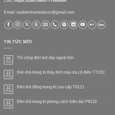
Zalo:
https://zalo.me/0777984600
Email: saobienhomedecor@gmail.com
TIN TỨC MỚI
Thi công đèn led dây ngoài trời
05
Th11
Đèn thả trang trí thủy tinh màu trà cổ điển TT23C
22
Th10
Đèn thả đồng trang trí cao cấp T0121
22
Th10
Đèn thả trang trí phong cách hiện đại P9132
22
Th10