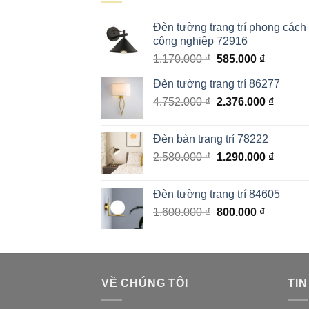
Đèn tường trang trí phong cách
công nghiệp 72916
Giá
Giá
1.170.000
₫
585.000
₫
gốc
hiện
Đèn tường trang trí 86277
là:
tại
Giá
Giá
4.752.000
₫
1.170.000 ₫.
2.376.000
là:
₫
gốc
hiện
585.000 
là:
tại
Đèn bàn trang trí 78222
4.752.000 ₫.
là:
Giá
Giá
2.580.000
₫
1.290.000
₫
2.376.0
gốc
hiện
là:
tại
Đèn tường trang trí 84605
2.580.000 ₫.
là:
Giá
Giá
1.600.000
₫
800.000
₫
1.290.0
gốc
hiện
là:
tại
1.600.000 ₫.
là:
800.000 
VỀ CHÚNG TÔI
TIN