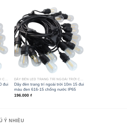
-40%
 to
Add to
ist
wishlist
DÂY ĐÈN LED TRANG TRÍ NGOÀI TRỜI CHỐNG NƯỚC
DÂY ĐÈN LED TRANG TRÍ NGOÀI TRỜI CHỐNG NƯỚC
ĐÈN CHIẾU SÁNG NGO
0 đui
Dây đèn trang trí ngoài trời 10m 15 đui
Đèn tường N88492
màu đen 616-15 chống nước IP65
Giá
1.830.000
₫
1.100.
gốc
196.000
₫
là:
1.830.0
Ú Ý NHIỀU