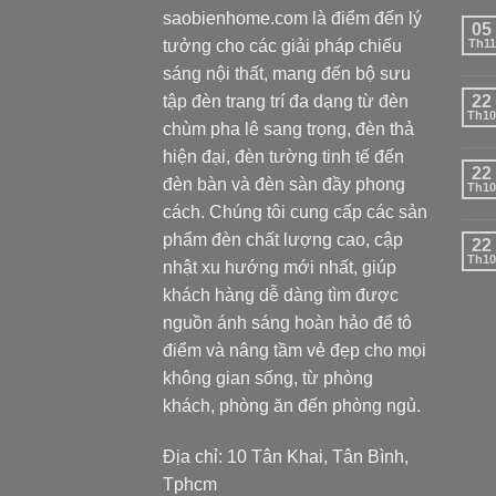
saobienhome.com là điểm đến lý
05
tưởng cho các giải pháp chiếu
Th11
sáng nội thất, mang đến bộ sưu
tập đèn trang trí đa dạng từ đèn
22
Th10
chùm pha lê sang trọng, đèn thả
hiện đại, đèn tường tinh tế đến
22
đèn bàn và đèn sàn đầy phong
Th10
cách. Chúng tôi cung cấp các sản
phẩm đèn chất lượng cao, cập
22
Th10
nhật xu hướng mới nhất, giúp
khách hàng dễ dàng tìm được
nguồn ánh sáng hoàn hảo để tô
điểm và nâng tầm vẻ đẹp cho mọi
không gian sống, từ phòng
khách, phòng ăn đến phòng ngủ.
Địa chỉ: 10 Tân Khai, Tân Bình,
Tphcm