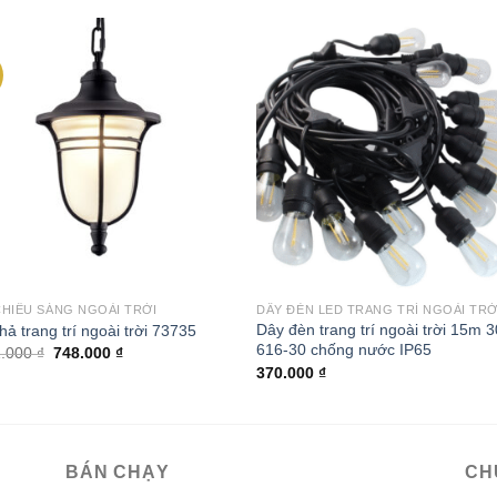
Add to
Add
wishlist
wishl
CHIẾU SÁNG NGOÀI TRỜI
Dây đèn trang trí ngoài trời 15m 3
hả trang trí ngoài trời 73735
616-30 chống nước IP65
Giá
Giá
1.000
₫
748.000
₫
gốc
hiện
370.000
₫
là:
tại
1.291.000 ₫.
là:
748.000 ₫.
BÁN CHẠY
CH