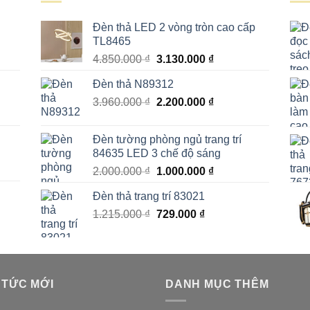
Đèn thả LED 2 vòng tròn cao cấp
TL8465
Giá
Giá
4.850.000
₫
3.130.000
₫
gốc
hiện
Đèn thả N89312
là:
tại
Giá
Giá
3.960.000
₫
4.850.000 ₫.
2.200.000
₫
là:
gốc
hiện
₫.
3.130.000 ₫.
là:
tại
Đèn tường phòng ngủ trang trí
3.960.000 ₫.
là:
84635 LED 3 chế độ sáng
00 ₫.
2.200.000 ₫.
Giá
Giá
2.000.000
₫
1.000.000
₫
gốc
hiện
Đèn thả trang trí 83021
là:
tại
Giá
Giá
1.215.000
₫
2.000.000 ₫.
729.000
₫
là:
00 ₫.
gốc
hiện
1.000.000 ₫.
là:
tại
1.215.000 ₫.
là:
₫.
729.000 ₫.
 TỨC MỚI
DANH MỤC THÊM