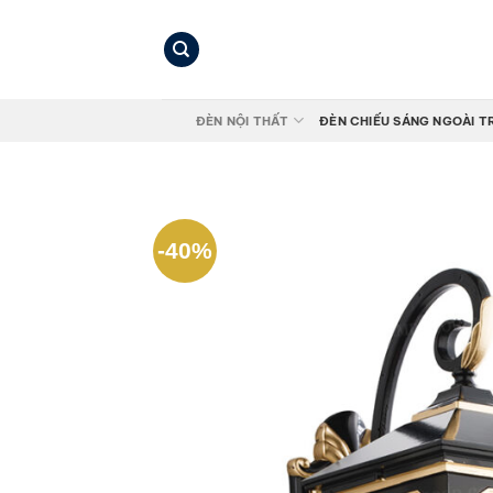
Bỏ
qua
nội
dung
ĐÈN NỘI THẤT
ĐÈN CHIẾU SÁNG NGOÀI T
-40%