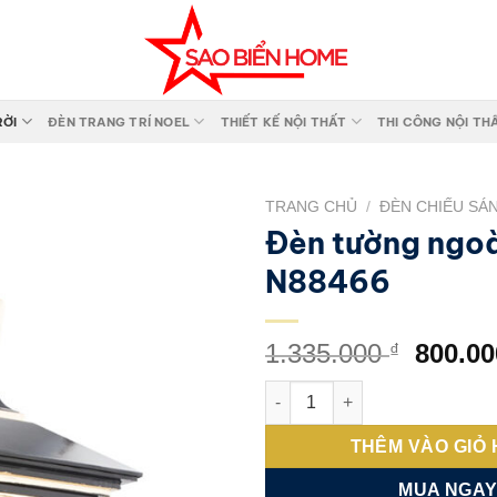
RỜI
ĐÈN TRANG TRÍ NOEL
THIẾT KẾ NỘI THẤT
THI CÔNG NỘI TH
TRANG CHỦ
/
ĐÈN CHIẾU SÁ
Đèn tường ngoà
Add to
N88466
wishlist
Giá
1.335.000
800.0
₫
gốc
Đèn tường ngoài trời N88466 
là:
1.335.
THÊM VÀO GIỎ
MUA NGA