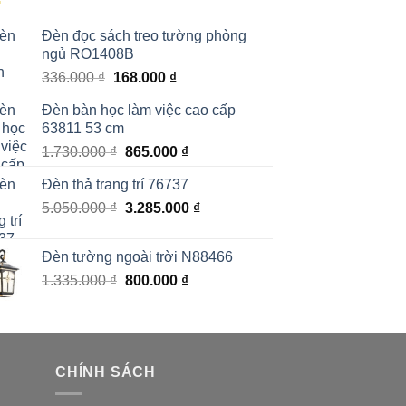
Đèn đọc sách treo tường phòng
ngủ RO1408B
Giá
Giá
336.000
₫
168.000
₫
gốc
hiện
Đèn bàn học làm việc cao cấp
là:
tại
63811 53 cm
336.000 ₫.
là:
Giá
Giá
1.730.000
₫
865.000
₫
168.000 ₫.
gốc
hiện
Đèn thả trang trí 76737
là:
tại
Giá
Giá
5.050.000
₫
1.730.000 ₫.
3.285.000
là:
₫
gốc
hiện
865.000 ₫.
là:
tại
Đèn tường ngoài trời N88466
5.050.000 ₫.
là:
Giá
Giá
1.335.000
₫
800.000
₫
3.285.000 ₫.
gốc
hiện
là:
tại
1.335.000 ₫.
là:
800.000 ₫.
CHÍNH SÁCH