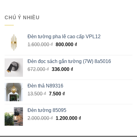
gốc
hiện
1.000.000 ₫.
là:
tại
1.215.000 ₫.
là:
CHÚ Ý NHIỀU
729.000 ₫.
Đèn tường pha lê cao cấp VPL12
Giá
Giá
1.600.000
₫
800.000
₫
gốc
hiện
là:
tại
Đèn đọc sách gắn tường (7W) 8a5016
1.600.000 ₫.
là:
Giá
Giá
672.000
₫
336.000
₫
800.000 ₫.
gốc
hiện
là:
tại
Đèn thả N89316
672.000 ₫.
là:
Giá
Giá
13.500
₫
7.500
₫
336.000 ₫.
gốc
hiện
là:
tại
Đèn tường 85095
13.500 ₫.
là:
Giá
Giá
2.000.000
₫
1.200.000
₫
7.500 ₫.
gốc
hiện
là:
tại