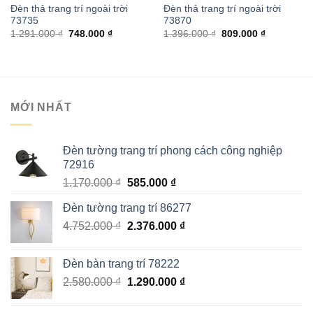
Đèn thả trang trí ngoài trời
Đèn thả trang trí ngoài trời
73735
73870
Giá
Giá
Giá
Giá
1.291.000
₫
748.000
₫
1.396.000
₫
809.000
₫
gốc
hiện
gốc
hiện
là:
tại
là:
tại
1.291.000 ₫.
là:
1.396.000 ₫.
là:
748.000 ₫.
809.000 ₫.
MỚI NHẤT
Đèn tường trang trí phong cách công nghiệp
72916
Giá
Giá
1.170.000
₫
585.000
₫
gốc
hiện
Đèn tường trang trí 86277
là:
tại
Giá
Giá
4.752.000
₫
1.170.000 ₫.
2.376.000
là:
₫
gốc
hiện
585.000 ₫.
là:
tại
Đèn bàn trang trí 78222
4.752.000 ₫.
là:
Giá
Giá
2.580.000
₫
1.290.000
₫
2.376.000 ₫.
gốc
hiện
là:
tại