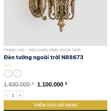
TRANG CHỦ
/
ĐÈN CHIẾU SÁNG NGOÀI TRỜI
Đèn tường ngoài trời N88673
Giá
Giá
1.830.000
1.100.000
₫
₫
gốc
hiện
Đèn tường ngoài trời N88673 số lượng
là:
tại
1.830.000 ₫.
là:
THÊM VÀO GIỎ HÀNG
1.100.000 ₫.