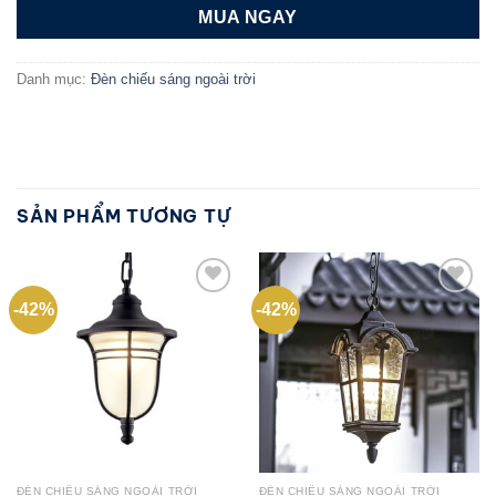
MUA NGAY
Danh mục:
Đèn chiếu sáng ngoài trời
SẢN PHẨM TƯƠNG TỰ
-42%
-42%
Add to
Add to
wishlist
wishlist
ĐÈN CHIẾU SÁNG NGOÀI TRỜI
ĐÈN CHIẾU SÁNG NGOÀI TRỜI