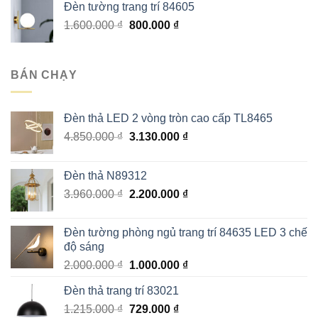
Đèn tường trang trí 84605
2.580.000 ₫.
là:
Giá
Giá
1.600.000
₫
800.000
₫
1.290.000 ₫.
gốc
hiện
là:
tại
1.600.000 ₫.
là:
BÁN CHẠY
800.000 ₫.
Đèn thả LED 2 vòng tròn cao cấp TL8465
Giá
Giá
4.850.000
₫
3.130.000
₫
gốc
hiện
là:
tại
Đèn thả N89312
4.850.000 ₫.
là:
Giá
Giá
3.960.000
₫
2.200.000
₫
3.130.000 ₫.
gốc
hiện
là:
tại
Đèn tường phòng ngủ trang trí 84635 LED 3 chế
3.960.000 ₫.
là:
độ sáng
2.200.000 ₫.
Giá
Giá
2.000.000
₫
1.000.000
₫
gốc
hiện
Đèn thả trang trí 83021
là:
tại
Giá
Giá
1.215.000
₫
2.000.000 ₫.
729.000
₫
là: