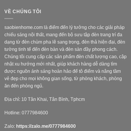
2.000.000 ₫.
là:
1.200.000 ₫.
VỀ CHÚNG TÔI
saobienhome.com là điểm đến lý tưởng cho các giải pháp
chiếu sáng nội thất, mang đến bộ sưu tập đèn trang trí đa
dạng từ đèn chùm pha lê sang trọng, đèn thả hiện đại, đèn
tường tinh tế đến đèn bàn và đèn sàn đầy phong cách.
Chúng tôi cung cấp các sản phẩm đèn chất lượng cao, cập
nhật xu hướng mới nhất, giúp khách hàng dễ dàng tìm
được nguồn ánh sáng hoàn hảo để tô điểm và nâng tầm
vẻ đẹp cho mọi không gian sống, từ phòng khách, phòng
ăn đến phòng ngủ.
Địa chỉ: 10 Tân Khai, Tân Bình, Tphcm
Hotline: 0777984600
Zalo:
https://zalo.me/0777984600