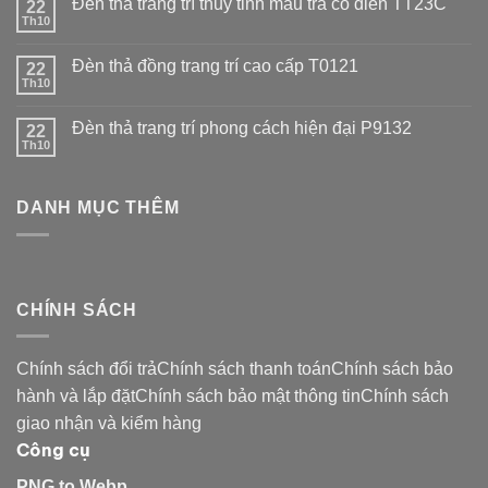
Đèn thả trang trí thủy tinh màu trà cổ điển TT23C
22
Th10
Đèn thả đồng trang trí cao cấp T0121
22
Th10
Đèn thả trang trí phong cách hiện đại P9132
22
Th10
DANH MỤC THÊM
CHÍNH SÁCH
Chính sách đổi trảChính sách thanh toánChính sách bảo
hành và lắp đặtChính sách bảo mật thông tinChính sách
giao nhận và kiểm hàng
Công cụ
PNG to Webp