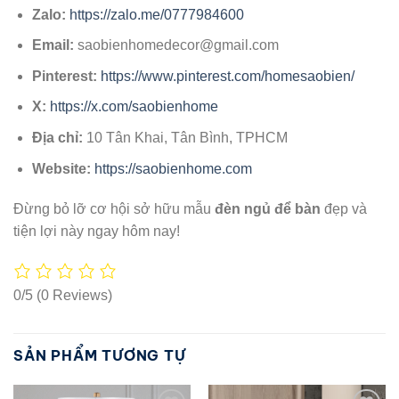
Zalo:
https://zalo.me/0777984600
Email:
saobienhomedecor@gmail.com
Pinterest:
https://www.pinterest.com/homesaobien/
X:
https://x.com/saobienhome
Địa chỉ:
10 Tân Khai, Tân Bình, TPHCM
Website:
https://saobienhome.com
Đừng bỏ lỡ cơ hội sở hữu mẫu
đèn ngủ để bàn
đẹp và
tiện lợi này ngay hôm nay!
0/5
(0 Reviews)
SẢN PHẨM TƯƠNG TỰ