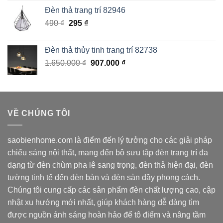
là:
tại
Đèn thả trang trí 82946
1.900.000 ₫.
là:
Giá
Giá
490
₫
295
₫
950.000 ₫.
gốc
hiện
là:
tại
Đèn thả thủy tinh trang trí 82738
490 ₫.
là:
Giá
Giá
1.650.000
₫
907.000
₫
295 ₫.
gốc
hiện
là:
tại
1.650.000 ₫.
là:
907.000 ₫.
VỀ CHÚNG TÔI
saobienhome.com là điểm đến lý tưởng cho các giải pháp
chiếu sáng nội thất, mang đến bộ sưu tập đèn trang trí đa
dạng từ đèn chùm pha lê sang trọng, đèn thả hiện đại, đèn
tường tinh tế đến đèn bàn và đèn sàn đầy phong cách.
Chúng tôi cung cấp các sản phẩm đèn chất lượng cao, cập
nhật xu hướng mới nhất, giúp khách hàng dễ dàng tìm
được nguồn ánh sáng hoàn hảo để tô điểm và nâng tầm