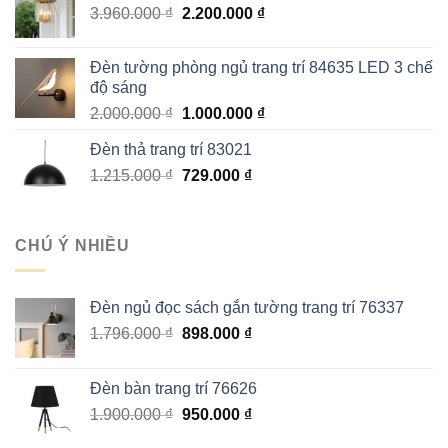
Giá
Giá
3.960.000
₫
2.200.000
₫
3.130.000 ₫.
gốc
hiện
là:
tại
Đèn tường phòng ngủ trang trí 84635 LED 3 chế
3.960.000 ₫.
là:
độ sáng
2.200.000 ₫.
Giá
Giá
2.000.000
₫
1.000.000
₫
gốc
hiện
Đèn thả trang trí 83021
là:
tại
Giá
Giá
1.215.000
₫
2.000.000 ₫.
729.000
₫
là:
gốc
hiện
1.000.000 ₫.
là:
tại
1.215.000 ₫.
là:
CHÚ Ý NHIỀU
729.000 ₫.
Đèn ngủ đọc sách gắn tường trang trí 76337
Giá
Giá
1.796.000
₫
898.000
₫
gốc
hiện
là:
tại
Đèn bàn trang trí 76626
1.796.000 ₫.
là:
Giá
Giá
1.900.000
₫
950.000
₫
898.000 ₫.
gốc
hiện