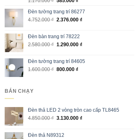
Giá
Giá
1.170.000
₫
585.000
₫
gốc
hiện
Đèn tường trang trí 86277
là:
tại
Giá
Giá
4.752.000
₫
1.170.000 ₫.
2.376.000
là:
₫
gốc
hiện
585.000 ₫.
là:
tại
Đèn bàn trang trí 78222
4.752.000 ₫.
là:
Giá
Giá
2.580.000
₫
1.290.000
₫
2.376.000 ₫.
gốc
hiện
là:
tại
Đèn tường trang trí 84605
2.580.000 ₫.
là:
Giá
Giá
1.600.000
₫
800.000
₫
1.290.000 ₫.
gốc
hiện
là:
tại
1.600.000 ₫.
là:
BÁN CHẠY
800.000 ₫.
Đèn thả LED 2 vòng tròn cao cấp TL8465
Giá
Giá
4.850.000
₫
3.130.000
₫
gốc
hiện
là:
tại
Đèn thả N89312
4.850.000 ₫.
là: