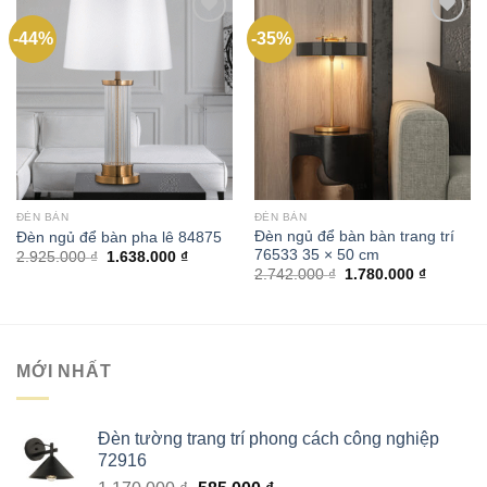
-44%
-35%
Add to
Add to
wishlist
wishlist
ĐÈN BÀN
ĐÈN BÀN
Đèn ngủ để bàn bàn trang trí
Đèn ngủ để bàn pha lê 84875
76533 35 × 50 cm
Giá
Giá
2.925.000
₫
1.638.000
₫
gốc
hiện
Giá
Giá
2.742.000
₫
1.780.000
₫
là:
tại
gốc
hiện
2.925.000 ₫.
là:
là:
tại
1.638.000 ₫.
2.742.000 ₫.
là:
1.780.00
MỚI NHẤT
Đèn tường trang trí phong cách công nghiệp
72916