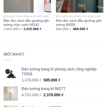
ĐÈN ĐỌC SÁCH ĐẦU GIƯỜNG GẮN TƯỜNG
ĐÈN ĐỌC SÁCH ĐẦU GIƯỜNG GẮN TƯỜNG
Đèn đọc sách đầu giường gắn
Đèn đọc sách đầu giường gắn
tường màu xanh 66242
tường 84055
Giá
Giá
Giá
Giá
1.562.000
₫
1.015.000
₫
936.000
₫
468.000
₫
gốc
hiện
gốc
hiện
là:
tại
là:
tại
1.562.000 ₫.
là:
936.000 ₫.
là:
1.015.000 ₫.
468.000 ₫.
MỚI NHẤT
Đèn tường trang trí phong cách công nghiệp
72916
Giá
Giá
1.170.000
₫
585.000
₫
gốc
hiện
Đèn tường trang trí 86277
là:
tại
Giá
Giá
4.752.000
₫
1.170.000 ₫.
2.376.000
là:
₫
gốc
hiện
585.000 ₫.
là:
tại