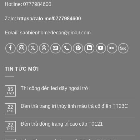
Hotline: 0777984600
Zalo:
https://zalo.me/0777984600
Email: saobienhomedecor@gmail.com
TIN TỨC MỚI
Thi công đèn led dây ngoài trời
05
Th11
Đèn thả trang trí thủy tinh màu trà cổ điển TT23C
22
Th10
Đèn thả đồng trang trí cao cấp T0121
22
Th10