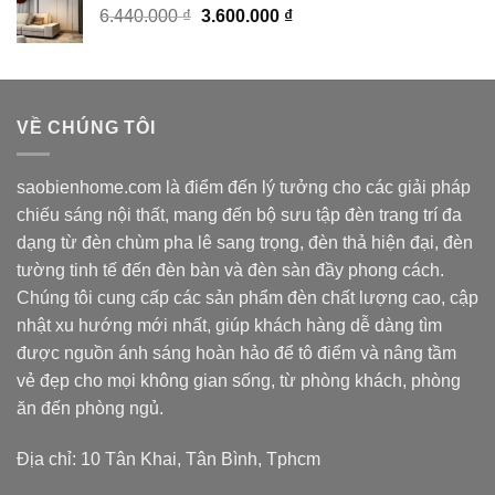
Giá
Giá
6.440.000
₫
3.600.000
₫
1.150 ₫.
gốc
hiện
là:
tại
6.440.000 ₫.
là:
3.600.000 ₫.
VỀ CHÚNG TÔI
saobienhome.com là điểm đến lý tưởng cho các giải pháp
chiếu sáng nội thất, mang đến bộ sưu tập đèn trang trí đa
dạng từ đèn chùm pha lê sang trọng, đèn thả hiện đại, đèn
tường tinh tế đến đèn bàn và đèn sàn đầy phong cách.
Chúng tôi cung cấp các sản phẩm đèn chất lượng cao, cập
nhật xu hướng mới nhất, giúp khách hàng dễ dàng tìm
được nguồn ánh sáng hoàn hảo để tô điểm và nâng tầm
vẻ đẹp cho mọi không gian sống, từ phòng khách, phòng
ăn đến phòng ngủ.
Địa chỉ: 10 Tân Khai, Tân Bình, Tphcm