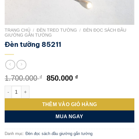
TRANG CHỦ
/
ĐÈN TREO TƯỜNG
/
ĐÈN ĐỌC SÁCH ĐẦU
GIƯỜNG GẮN TƯỜNG
Đèn tường 85211
Giá
Giá
1.700.000
850.000
₫
₫
gốc
hiện
Đèn tường 85211 số lượng
là:
tại
1.700.000 ₫.
là:
THÊM VÀO GIỎ HÀNG
850.000 ₫.
MUA NGAY
Danh mục:
Đèn đọc sách đầu giường gắn tường