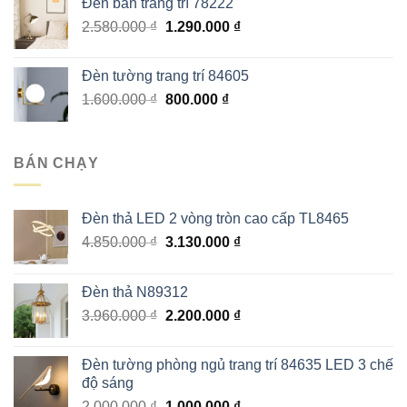
Đèn bàn trang trí 78222
4.752.000 ₫.
là:
Giá
Giá
2.580.000
₫
1.290.000
₫
2.376.000 ₫.
gốc
hiện
là:
tại
Đèn tường trang trí 84605
2.580.000 ₫.
là:
Giá
Giá
1.600.000
₫
800.000
₫
1.290.000 ₫.
gốc
hiện
là:
tại
1.600.000 ₫.
là:
BÁN CHẠY
800.000 ₫.
Đèn thả LED 2 vòng tròn cao cấp TL8465
Giá
Giá
4.850.000
₫
3.130.000
₫
gốc
hiện
là:
tại
Đèn thả N89312
4.850.000 ₫.
là:
Giá
Giá
3.960.000
₫
2.200.000
₫
3.130.000 ₫.
gốc
hiện
là:
tại
Đèn tường phòng ngủ trang trí 84635 LED 3 chế
3.960.000 ₫.
là:
độ sáng
2.200.000 ₫.
Giá
Giá
2.000.000
₫
1.000.000
₫