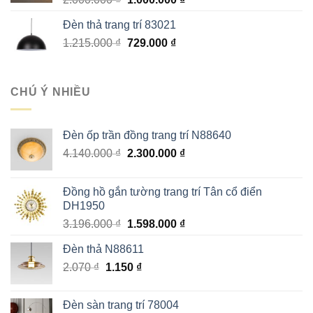
gốc
hiện
Đèn thả trang trí 83021
là:
tại
Giá
Giá
1.215.000
₫
2.000.000 ₫.
729.000
₫
là:
gốc
hiện
1.000.000 ₫.
là:
tại
1.215.000 ₫.
là:
CHÚ Ý NHIỀU
729.000 ₫.
Đèn ốp trần đồng trang trí N88640
Giá
Giá
4.140.000
₫
2.300.000
₫
gốc
hiện
là:
tại
Đồng hồ gắn tường trang trí Tân cổ điển
4.140.000 ₫.
là:
DH1950
2.300.000 ₫.
Giá
Giá
3.196.000
₫
1.598.000
₫
gốc
hiện
Đèn thả N88611
là:
tại
Giá
Giá
2.070
₫
1.150
3.196.000 ₫.
₫
là:
gốc
hiện
1.598.000 ₫.
là:
tại
Đèn sàn trang trí 78004
2.070 ₫.
là: