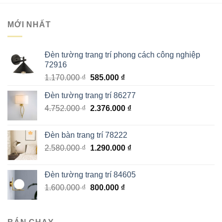
MỚI NHẤT
Đèn tường trang trí phong cách công nghiệp
72916
Giá
Giá
1.170.000
₫
585.000
₫
gốc
hiện
Đèn tường trang trí 86277
là:
tại
Giá
Giá
4.752.000
₫
1.170.000 ₫.
2.376.000
là:
₫
gốc
hiện
585.000 ₫.
là:
tại
Đèn bàn trang trí 78222
4.752.000 ₫.
là:
Giá
Giá
2.580.000
₫
1.290.000
₫
2.376.000 ₫.
gốc
hiện
là:
tại
Đèn tường trang trí 84605
2.580.000 ₫.
là:
Giá
Giá
1.600.000
₫
800.000
₫
1.290.000 ₫.
gốc
hiện
là:
tại
1.600.000 ₫.
là: