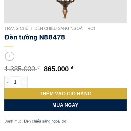
TRANG CHỦ
/
ĐÈN CHIẾU SÁNG NGOÀI TRỜI
Đèn tường N88478
Giá
Giá
1.335.000
865.000
₫
₫
gốc
hiện
Đèn tường N88478 số lượng
là:
tại
1.335.000 ₫.
là:
THÊM VÀO GIỎ HÀNG
865.000 ₫.
MUA NGAY
Danh mục:
Đèn chiếu sáng ngoài trời