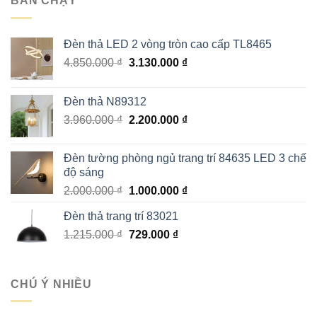
BÁN CHẠY
800.000 ₫.
Đèn thả LED 2 vòng tròn cao cấp TL8465
Giá
Giá
4.850.000
₫
3.130.000
₫
gốc
hiện
là:
tại
Đèn thả N89312
4.850.000 ₫.
là:
Giá
Giá
3.960.000
₫
2.200.000
₫
3.130.000 ₫.
gốc
hiện
là:
tại
Đèn tường phòng ngủ trang trí 84635 LED 3 chế
3.960.000 ₫.
là:
độ sáng
2.200.000 ₫.
Giá
Giá
2.000.000
₫
1.000.000
₫
gốc
hiện
Đèn thả trang trí 83021
là:
tại
Giá
Giá
1.215.000
₫
2.000.000 ₫.
729.000
₫
là:
gốc
hiện
1.000.000 ₫.
là:
tại
1.215.000 ₫.
là:
CHÚ Ý NHIỀU
729.000 ₫.