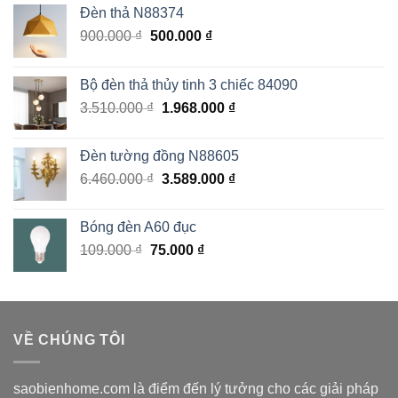
Đèn thả N88374
Giá
Giá
900.000
₫
500.000
₫
gốc
hiện
là:
tại
Bộ đèn thả thủy tinh 3 chiếc 84090
900.000 ₫.
là:
Giá
Giá
3.510.000
₫
1.968.000
₫
500.000 ₫.
gốc
hiện
là:
tại
Đèn tường đồng N88605
3.510.000 ₫.
là:
Giá
Giá
6.460.000
₫
3.589.000
₫
1.968.000 ₫.
gốc
hiện
là:
tại
Bóng đèn A60 đục
6.460.000 ₫.
là:
Giá
Giá
109.000
₫
75.000
₫
3.589.000 ₫.
gốc
hiện
là:
tại
109.000 ₫.
là:
75.000 ₫.
VỀ CHÚNG TÔI
saobienhome.com là điểm đến lý tưởng cho các giải pháp