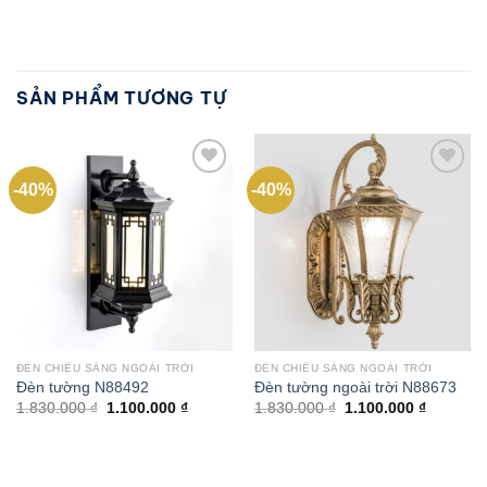
SẢN PHẨM TƯƠNG TỰ
-40%
-40%
Add to
Add to
wishlist
wishlist
ĐÈN CHIẾU SÁNG NGOÀI TRỜI
ĐÈN CHIẾU SÁNG NGOÀI TRỜI
Đèn tường N88492
Đèn tường ngoài trời N88673
Giá
Giá
Giá
Giá
1.830.000
₫
1.100.000
₫
1.830.000
₫
1.100.000
₫
gốc
hiện
gốc
hiện
là:
tại
là:
tại
1.830.000 ₫.
là:
1.830.000 ₫.
là:
1.100.000 ₫.
1.100.00