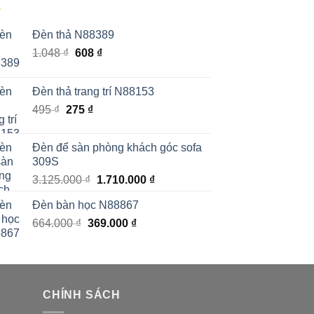
Đèn thả N88389
Giá
Giá
1.048
₫
608
₫
gốc
hiện
là:
tại
Đèn thả trang trí N88153
1.048 ₫.
là:
Giá
Giá
495
₫
275
₫
608 ₫.
gốc
hiện
là:
tại
Đèn để sàn phòng khách góc sofa
495 ₫.
là:
309S
275 ₫.
Giá
Giá
3.125.000
₫
1.710.000
₫
gốc
hiện
Đèn bàn học N88867
là:
tại
Giá
Giá
664.000
₫
369.000
3.125.000 ₫.
₫
là:
gốc
hiện
1.710.000 ₫.
là:
tại
664.000 ₫.
là:
369.000 ₫.
CHÍNH SÁCH