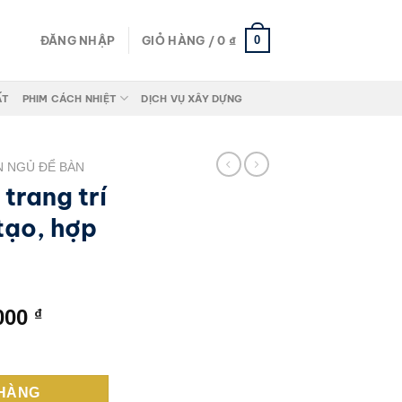
0
ĐĂNG NHẬP
GIỎ HÀNG /
0
₫
ẤT
PHIM CÁCH NHIỆT
DỊCH VỤ XÂY DỰNG
N NGỦ ĐỂ BÀN
trang trí
tạo, hợp
Giá
.000
₫
hiện
1 đá nhân tạo, hợp kim số lượng
tại
000 ₫.
là:
 HÀNG