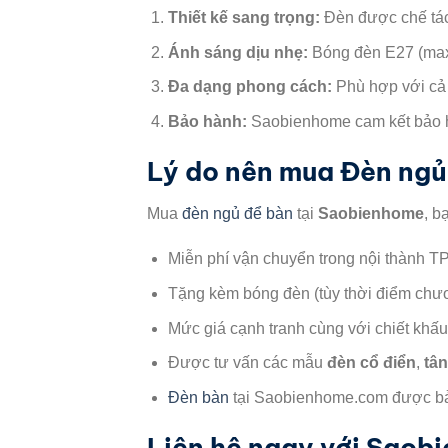
Thiết kế sang trọng:
Đèn được chế tác 
Ánh sáng dịu nhẹ:
Bóng đèn E27 (max
Đa dạng phong cách:
Phù hợp với cả t
Bảo hành:
Saobienhome cam kết bảo hàn
Lý do nên mua Đèn ngủ 
Mua
đèn ngủ để bàn
tại
Saobienhome
, b
Miễn phí vận chuyển trong nội thành
Tặng kèm bóng đèn (tùy thời điểm chươ
Mức giá cạnh tranh cùng với chiết khấu
Được tư vấn các mẫu
đèn cổ điển
,
tân
Đèn bàn
tại Saobienhome.com được bảo 
Liên hệ ngay với Saob