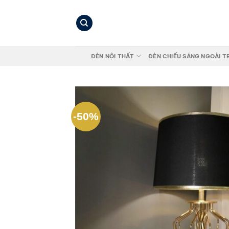
Bỏ
qua
nội
dung
ĐÈN NỘI THẤT
ĐÈN CHIẾU SÁNG NGOÀI T
-50%