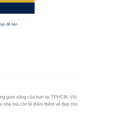
3.650.000 ₫.
Y
ngủ để bàn
hông gian sống của bạn tại TPHCM. Với
ịu nhẹ mà còn tô điểm thêm vẻ đẹp cho