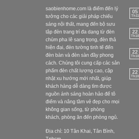
saobienhome.com là điểm đến lý
05
tưởng cho các giải pháp chiếu
Th11
sáng nội thất, mang đến bộ sưu
tập đèn trang trí đa dạng từ đèn
22
Th10
chùm pha lê sang trọng, đèn thả
hiện đại, đèn tường tinh tế đến
22
đèn bàn và đèn sàn đầy phong
Th10
cách. Chúng tôi cung cấp các sản
phẩm đèn chất lượng cao, cập
22
Th10
nhật xu hướng mới nhất, giúp
khách hàng dễ dàng tìm được
nguồn ánh sáng hoàn hảo để tô
điểm và nâng tầm vẻ đẹp cho mọi
không gian sống, từ phòng
khách, phòng ăn đến phòng ngủ.
Địa chỉ: 10 Tân Khai, Tân Bình,
Tphcm