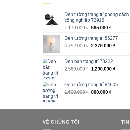
Đèn tường trang trí phong cách
công nghiệp 72916
Giá
Giá
1.170.000
₫
585.000
₫
gốc
hiện
Đèn tường trang trí 86277
là:
tại
Giá
Giá
4.752.000
₫
1.170.000 ₫.
2.376.000
là:
₫
gốc
hiện
585.000 
là:
tại
Đèn bàn trang trí 78222
4.752.000 ₫.
là:
Giá
Giá
2.580.000
₫
1.290.000
₫
2.376.0
gốc
hiện
là:
tại
Đèn tường trang trí 84605
2.580.000 ₫.
là:
Giá
Giá
1.600.000
₫
800.000
₫
1.290.0
gốc
hiện
là:
tại
1.600.000 ₫.
là:
800.000 
VỀ CHÚNG TÔI
TIN