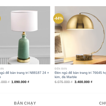
-44%
Add to
Add
wishlist
wishl
BÀN
ĐÈN BÀN
gủ để bàn trang trí N88187 24 ×
Đèn ngủ để bàn trang trí 76645 h
m
kim, đá Marble
Giá
Giá
Giá
Giá
2.000
₫
1.090.000
₫
6.075.000
₫
3.400.000
₫
gốc
hiện
gốc
hiện
là:
tại
là:
tại
1.962.000 ₫.
là:
6.075.000 ₫.
là:
1.090.000 ₫.
3.400.000
BÁN CHẠY
CH