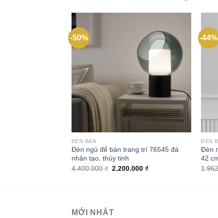
-50%
-44%
Add to
wishlist
ĐÈN BÀN
ĐÈN 
Đèn ngủ để bàn trang trí 76545 đá
Đèn n
nhân tạo, thủy tinh
42 c
Giá
Giá
4.400.000
₫
2.200.000
₫
1.96
gốc
hiện
là:
tại
4.400.000 ₫.
là:
2.200.000 ₫.
MỚI NHẤT