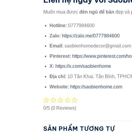
Muốn mua được
đèn ngủ để bàn
đẹp và 
Hotline:
0777984600
Zalo:
https://zalo.me/0777984600
Email:
saobienhomedecor@gmail.com
Pinterest:
https://www.pinterest.com/h
X:
https://x.com/saobienhome
Địa chỉ:
10 Tân Khai, Tân Bình, TPHC
Website:
https://saobienhome.com
0/5
(0 Reviews)
SẢN PHẨM TƯƠNG TỰ