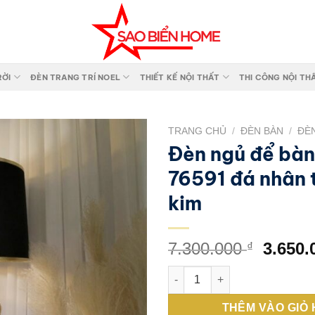
RỜI
ĐÈN TRANG TRÍ NOEL
THIẾT KẾ NỘI THẤT
THI CÔNG NỘI TH
TRANG CHỦ
/
ĐÈN BÀN
/
ĐÈ
Đèn ngủ để bàn 
Add to
76591 đá nhân 
wishlist
kim
Giá
7.300.000
3.650
₫
gốc
Đèn ngủ để bàn trang trí 7659
là:
7.300.
THÊM VÀO GIỎ