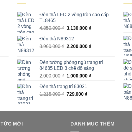
Đèn thả LED 2 vòng tròn cao cấp
TL8465
Giá
Giá
4.850.000
₫
3.130.000
₫
gốc
hiện
Đèn thả N89312
là:
tại
Giá
Giá
3.960.000
₫
4.850.000 ₫.
2.200.000
₫
là:
gốc
hiện
₫.
3.130.000 ₫.
là:
tại
Đèn tường phòng ngủ trang trí
3.960.000 ₫.
là:
84635 LED 3 chế độ sáng
00 ₫.
2.200.000 ₫.
Giá
Giá
2.000.000
₫
1.000.000
₫
gốc
hiện
Đèn thả trang trí 83021
là:
tại
Giá
Giá
1.215.000
₫
2.000.000 ₫.
729.000
₫
là:
00 ₫.
gốc
hiện
1.000.000 ₫.
là:
tại
1.215.000 ₫.
là:
₫.
729.000 ₫.
 TỨC MỚI
DANH MỤC THÊM